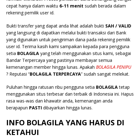
cepat hanya dalam waktu
6-11 menit
sudah berada dalam
rekening pemilik user id.
Bukti transfer yang dapat anda lihat adalah bukti
SAH / VALID
yang langsung di dapatkan melalui bukti transaksi dari Bank
yang digunakan untuk pengiriman dana pada rekening pemilik
user id. Terima kasih kami sampaikan kepada para pengguna
setia
BOLAGILA
yang telah menggunakan situs kami, sebagai
Bandar Terpercaya yang pastinya membayar semua
kemenangan member hingga lunas. Apakah
BOLAGILA
PENIPU
? Reputasi “
BOLAGILA TERPERCAYA
” sudah sangat melekat.
Puluhan hingga ratusan ribu pengguna setia
BOLAGILA
tetap
menggunakan situs terbesar dan terbaik di Indonesia ini. Hapus
rasa was-was dan khawatir anda, kemenangan anda
berapapun
PASTI
dibayarkan hingga lunas.
INFO
BOLAGILA
YANG HARUS DI
KETAHUI