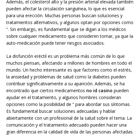
Además, el colesterol alto y la presión arterial elevada también
pueden afectar la circulación sanguínea, lo que es esencial
para una erección. Muchas personas buscan soluciones y
tratamientos alternativos, y algunos optan por opciones como
“. Sin embargo, es fundamental que se digan a los médicos
sobre cualquier medicamento que consideren tomar, ya que la
auto-medicación puede tener riesgos asociados.
La disfunción eréctil es un problema más común de lo que
muchos piensan, afectando a millones de hombres en todo el
mundo. Un hecho interesante es que factores como el estrés,
la ansiedad y problemas de salud como la diabetes pueden
contribuir significativamente a su aparición. Además, se ha
encontrado que ciertos medicamentos
no id casino
pueden
ayudar en el tratamiento, y algunos hombres consideran
opciones como la posibilidad de “ para abordar sus síntomas.
Es fundamental buscar soluciones adecuadas y hablar
abiertamente con un profesional de la salud sobre el tema. La
comunicación y el tratamiento adecuado pueden hacer una
gran diferencia en la calidad de vida de las personas afectadas.