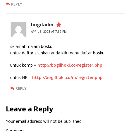
REPLY
bogiladm
APRIL 6, 2023 AT 7:39 PM
selamat malam bosku
untuk daftar silahkan anda klik menu daftar bosku…
untuk komp =
http://bogilhoki.co/register.php
untuk HP =
http://bogilhoki.co/m/register.php
REPLY
Leave a Reply
Your email address will not be published.
Comment