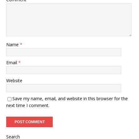
Name
*
Email
*
Website
Save my name, email, and website in this browser for the
next time I comment.
Search