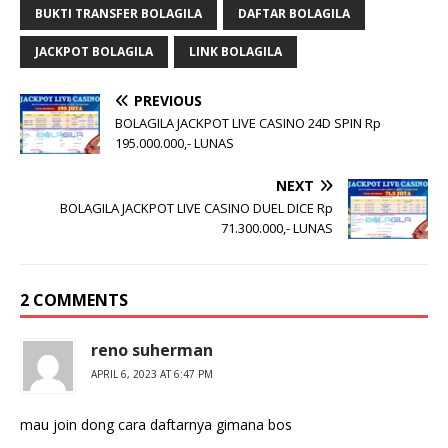
BUKTI TRANSFER BOLAGILA
DAFTAR BOLAGILA
JACKPOT BOLAGILA
LINK BOLAGILA
PREVIOUS
BOLAGILA JACKPOT LIVE CASINO 24D SPIN Rp
195.000.000,- LUNAS
NEXT
BOLAGILA JACKPOT LIVE CASINO DUEL DICE Rp
71.300.000,- LUNAS
2 COMMENTS
reno suherman
APRIL 6, 2023 AT 6:47 PM
mau join dong cara daftarnya gimana bos