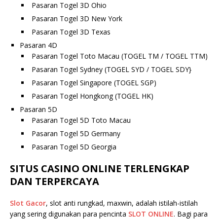
Pasaran Togel 3D Ohio
Pasaran Togel 3D New York
Pasaran Togel 3D Texas
Pasaran 4D
Pasaran Togel Toto Macau (TOGEL TM / TOGEL TTM)
Pasaran Togel Sydney (TOGEL SYD / TOGEL SDY}
Pasaran Togel Singapore (TOGEL SGP)
Pasaran Togel Hongkong (TOGEL HK)
Pasaran 5D
Pasaran Togel 5D Toto Macau
Pasaran Togel 5D Germany
Pasaran Togel 5D Georgia
SITUS CASINO ONLINE TERLENGKAP
DAN TERPERCAYA
Slot
Gacor
, slot anti rungkad, maxwin, adalah istilah-istilah
yang sering digunakan para pencinta
SLOT
ONLINE
. Bagi para