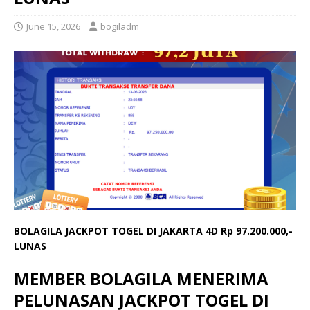
June 15, 2026
bogiladm
BOLAGILA JACKPOT TOGEL DI JAKARTA 4D Rp 97.200.000,-
LUNAS
MEMBER BOLAGILA MENERIMA
PELUNASAN JACKPOT TOGEL DI