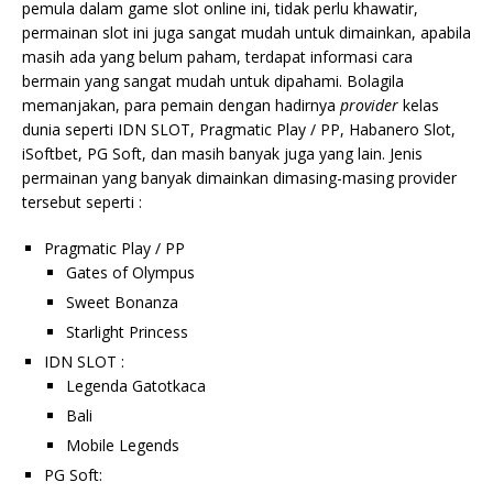
pemula dalam game slot online ini, tidak perlu khawatir,
permainan slot ini juga sangat mudah untuk dimainkan, apabila
masih ada yang belum paham, terdapat informasi cara
bermain yang sangat mudah untuk dipahami. Bolagila
memanjakan, para pemain dengan hadirnya
provider
kelas
dunia seperti IDN SLOT, Pragmatic Play / PP, Habanero Slot,
iSoftbet, PG Soft, dan masih banyak juga yang lain. Jenis
permainan yang banyak dimainkan dimasing-masing provider
tersebut seperti :
Pragmatic Play / PP
Gates of Olympus
Sweet Bonanza
Starlight Princess
IDN SLOT :
Legenda Gatotkaca
Bali
Mobile Legends
PG Soft: