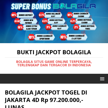
BUKTI JACKPOT BOLAGILA
BOLAGILA SITUS GAME ONLINE TERPERCAYA,
TERLENGKAP DAN TERGACOR DI INDONESIA
BOLAGILA JACKPOT TOGEL DI
JAKARTA 4D Rp 97.200.000,-
LUNAS