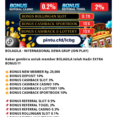
BOLAGILA - INTERNASIONAL DEWA GRUP (IDN PLAY)
Kabar gembira untuk member
BOLAGILA
telah Hadir
EXTRA
BONUS
!!!
BONUS NEW MEMBER Rp.25,000
BONUS DEPOSIT 10%
BONUS CASHBACK SLOT 3%
BONUS CASHBACK CASINO 10%
BONUS CASHBACK E-LOTTERY 10%
BONUS CASHBACK SPORTBOOK 10%
BONUS REFERRAL SLOT 0.5%
BONUS REFERRAL TOGEL 2%
BONUS REFERRAL CASINO 0.2%
BONUS ROLLINGAN SLOT 0.1%