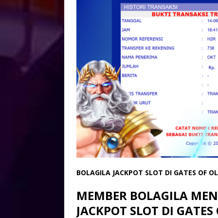
BOLAGILA JACKPOT SLOT DI GATES OF OL
MEMBER BOLAGILA MEN
JACKPOT SLOT DI GATES