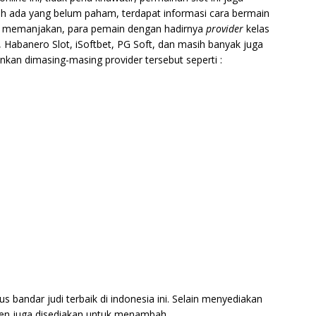
ih ada yang belum paham, terdapat informasi cara bermain
la memanjakan, para pemain dengan hadirnya
provider
kelas
, Habanero Slot, iSoftbet, PG Soft, dan masih banyak juga
nkan dimasing-masing provider tersebut seperti :
 bandar judi terbaik di indonesia ini. Selain menyediakan
men juga disediakan untuk menambah