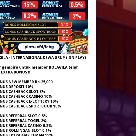
GILA - INTERNASIONAL DEWA GRUP (IDN PLAY)
r gembira untuk member
BOLAGILA
telah
r
EXTRA BONUS
!!!
NUS NEW MEMBER Rp.25,000
NUS DEPOSIT 10%
NUS CASHBACK SLOT 3%
NUS CASHBACK CASINO 10%
NUS CASHBACK E-LOTTERY 10%
NUS CASHBACK SPORTBOOK 10%
NUS REFERRAL SLOT 0.5%
NUS REFERRAL TOGEL 2%
NUS REFERRAL CASINO 0.2%
NUS ROLLINGAN SLOT 0.1%
NUS EXTRA AJAK TEMAN 15%