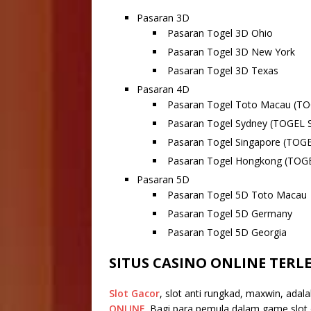
Pasaran 3D
Pasaran Togel 3D Ohio
Pasaran Togel 3D New York
Pasaran Togel 3D Texas
Pasaran 4D
Pasaran Togel Toto Macau (T
Pasaran Togel Sydney (TOGEL 
Pasaran Togel Singapore (TOG
Pasaran Togel Hongkong (TOG
Pasaran 5D
Pasaran Togel 5D Toto Macau
Pasaran Togel 5D Germany
Pasaran Togel 5D Georgia
SITUS CASINO ONLINE TER
Slot
Gacor
, slot anti rungkad, maxwin, adala
ONLINE
. Bagi para pemula dalam game slot on