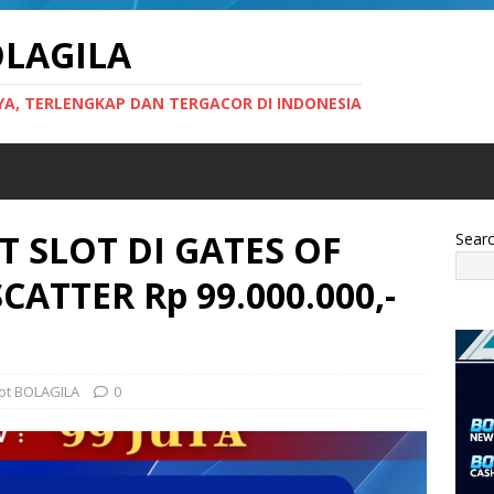
OLAGILA
YA, TERLENGKAP DAN TERGACOR DI INDONESIA
T SLOT DI GATES OF
Sear
ATTER Rp 99.000.000,-
pot BOLAGILA
0