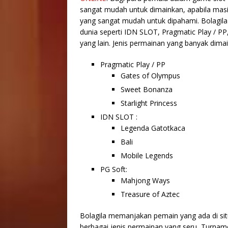
sangat mudah untuk dimainkan, apabila mas
yang sangat mudah untuk dipahami. Bolagi
dunia seperti IDN SLOT, Pragmatic Play / PP
yang lain. Jenis permainan yang banyak dimai
Pragmatic Play / PP
Gates of Olympus
Sweet Bonanza
Starlight Princess
IDN SLOT :
Legenda Gatotkaca
Bali
Mobile Legends
PG Soft:
Mahjong Ways
Treasure of Aztec
Bolagila memanjakan pemain yang ada di situs
berbagai jenis permainan yang seru, Turna