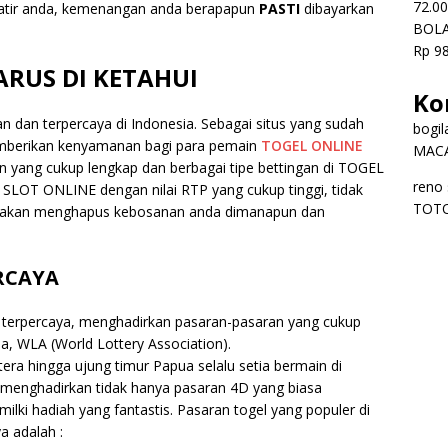
72.0
watir anda, kemenangan anda berapapun
PASTI
dibayarkan
BOLA
Rp 9
ARUS DI KETAHUI
Ko
 dan terpercaya di Indonesia. Sebagai situs yang sudah
bogi
memberikan kenyamanan bagi para pemain
TOGEL ONLINE
MACA
 yang cukup lengkap dan berbagai tipe bettingan di TOGEL
reno
 SLOT ONLINE dengan nilai RTP yang cukup tinggi, tidak
TOTO
 akan menghapus kebosanan anda dimanapun dan
RCAYA
an terpercaya, menghadirkan pasaran-pasaran yang cukup
a, WLA (World Lottery Association).
era hingga ujung timur Papua selalu setia bermain di
ga menghadirkan tidak hanya pasaran 4D yang biasa
ki hadiah yang fantastis. Pasaran togel yang populer di
a adalah :