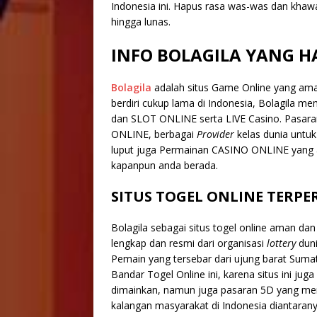
Indonesia ini. Hapus rasa was-was dan kha
hingga lunas.
INFO
BOLAGILA
YANG H
Bolagila
adalah situs Game Online yang aman
berdiri cukup lama di Indonesia, Bolagila 
dan SLOT ONLINE serta LIVE Casino. Pasaran
ONLINE, berbagai
Provider
kelas dunia untuk
luput juga Permainan CASINO ONLINE yang
kapanpun anda berada.
SITUS TOGEL ONLINE TERPE
Bolagila sebagai situs togel online aman d
lengkap dan resmi dari organisasi
lottery
duni
Pemain yang tersebar dari ujung barat Sumat
Bandar Togel Online ini, karena situs ini ju
dimainkan, namun juga pasaran 5D yang memil
kalangan masyarakat di Indonesia diantarany