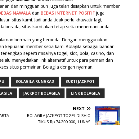
s harian dan mingguan pun juga telah disiapkan untuk member
BEBAS NAWALA
dan
BEBAS INTERNET POSITIF
juga
 situs kami. Jadi anda tidak perlu khawatir lagi,
a berada, situs kami akan tetap setia menemani anda.
galaman bermain yang berbeda. Dengan menggunakan
skan kepuasan member setia kami.Bolagila sebagai bandar
 terlengkap seperti misalnya togel, slot, bola, casino, dan
selalu menyediakan link alternatif untuk para pemain dan
kses situs permainan Bolagila dengan nyaman.
PU
BOLAGILA RUNGKAD
BUKTI JACKPOT
LAGILA
JACKPOT BOLAGILA
LINK BOLAGILA
NEXT
KARTA
BOLAGILA JACKPOT TOGEL DI SHIO
TIKUS Rp 74.200.000,- LUNAS