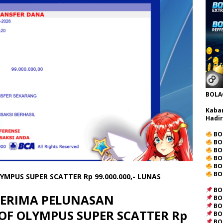
BOLA
Kaba
Hadi
BO
BO
BO
BO
BO
BO
YMPUS SUPER SCATTER Rp 99.000.000,- LUNAS
BO
ERIMA PELUNASAN
BO
BO
 OF OLYMPUS SUPER SCATTER Rp
BO
BO