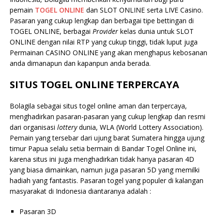
pemain
TOGEL ONLINE
dan SLOT ONLINE serta LIVE Casino.
Pasaran yang cukup lengkap dan berbagai tipe bettingan di
TOGEL ONLINE, berbagai
Provider
kelas dunia untuk SLOT
ONLINE dengan nilai RTP yang cukup tinggi, tidak luput juga
Permainan CASINO ONLINE yang akan menghapus kebosanan
anda dimanapun dan kapanpun anda berada.
SITUS TOGEL ONLINE TERPERCAYA
Bolagila sebagai situs togel online aman dan terpercaya,
menghadirkan pasaran-pasaran yang cukup lengkap dan resmi
dari organisasi
lottery
dunia, WLA (World Lottery Association).
Pemain yang tersebar dari ujung barat Sumatera hingga ujung
timur Papua selalu setia bermain di Bandar Togel Online ini,
karena situs ini juga menghadirkan tidak hanya pasaran 4D
yang biasa dimainkan, namun juga pasaran 5D yang memilki
hadiah yang fantastis. Pasaran togel yang populer di kalangan
masyarakat di Indonesia diantaranya adalah :
Pasaran 3D