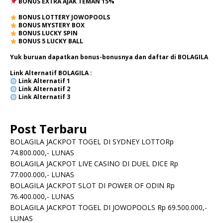
BONUS EXTRA AJAK TEMAN 15%
BONUS LOTTERY JOWOPOOLS
BONUS MYSTERY BOX
BONUS LUCKY SPIN
BONUS 5 LUCKY BALL
Yuk buruan dapatkan bonus-bonusnya dan daftar di
BOLAGILA
Link Alternatif BOLAGILA :
Link Alternatif 1
Link Alternatif 2
Link Alternatif 3
Post Terbaru
BOLAGILA JACKPOT TOGEL DI SYDNEY LOTTORp
74.800.000,- LUNAS
BOLAGILA JACKPOT LIVE CASINO DI DUEL DICE Rp
77.000.000,- LUNAS
BOLAGILA JACKPOT SLOT DI POWER OF ODIN Rp
76.400.000,- LUNAS
BOLAGILA JACKPOT TOGEL DI JOWOPOOLS Rp 69.500.000,-
LUNAS