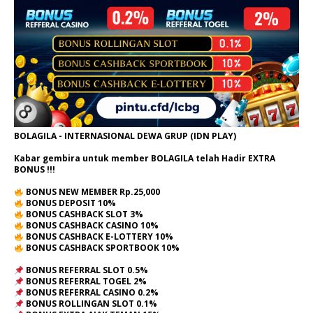
BOLAGILA - INTERNASIONAL DEWA GRUP (IDN PLAY)
Kabar gembira untuk member
BOLAGILA
telah Hadir
EXTRA
BONUS
!!!
BONUS NEW MEMBER Rp.25,000
BONUS DEPOSIT 10%
BONUS CASHBACK SLOT 3%
BONUS CASHBACK CASINO 10%
BONUS CASHBACK E-LOTTERY 10%
BONUS CASHBACK SPORTBOOK 10%
BONUS REFERRAL SLOT 0.5%
BONUS REFERRAL TOGEL 2%
BONUS REFERRAL CASINO 0.2%
BONUS ROLLINGAN SLOT 0.1%