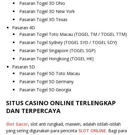
Pasaran Togel 3D Ohio
Pasaran Togel 3D New York
Pasaran Togel 3D Texas
Pasaran 4D
Pasaran Togel Toto Macau (TOGEL TM / TOGEL TTM)
Pasaran Togel Sydney (TOGEL SYD / TOGEL SDY}
Pasaran Togel Singapore (TOGEL SGP)
Pasaran Togel Hongkong (TOGEL HK)
Pasaran 5D
Pasaran Togel 5D Toto Macau
Pasaran Togel 5D Germany
Pasaran Togel 5D Georgia
SITUS CASINO ONLINE TERLENGKAP
DAN TERPERCAYA
Slot
Gacor
, slot anti rungkad, maxwin, adalah istilah-istilah
yang sering digunakan para pencinta
SLOT
ONLINE
. Bagi para