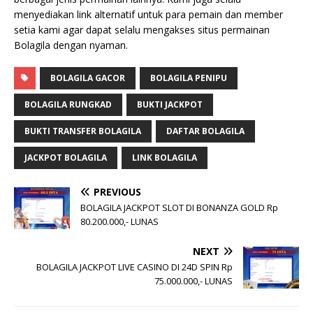
menyediakan link alternatif untuk para pemain dan member
setia kami agar dapat selalu mengakses situs permainan
Bolagila dengan nyaman.
BOLAGILA GACOR
BOLAGILA PENIPU
BOLAGILA RUNGKAD
BUKTI JACKPOT
BUKTI TRANSFER BOLAGILA
DAFTAR BOLAGILA
JACKPOT BOLAGILA
LINK BOLAGILA
PREVIOUS
BOLAGILA JACKPOT SLOT DI BONANZA GOLD Rp
80.200.000,- LUNAS
NEXT
BOLAGILA JACKPOT LIVE CASINO DI 24D SPIN Rp
75.000.000,- LUNAS