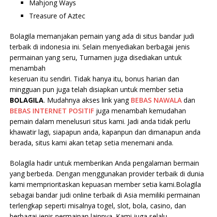
Mahjong Ways
Treasure of Aztec
Bolagila memanjakan pemain yang ada di situs bandar judi
terbaik di indonesia ini. Selain menyediakan berbagai jenis
permainan yang seru, Turnamen juga disediakan untuk
menambah
keseruan itu sendiri. Tidak hanya itu, bonus harian dan
mingguan pun juga telah disiapkan untuk member setia
BOLAGILA
. Mudahnya akses link yang
BEBAS NAWALA
dan
BEBAS INTERNET POSITIF
juga menambah kemudahan
pemain dalam menelusuri situs kami. Jadi anda tidak perlu
khawatir lagi, siapapun anda, kapanpun dan dimanapun anda
berada, situs kami akan tetap setia menemani anda.
Bolagila hadir untuk memberikan Anda pengalaman bermain
yang berbeda. Dengan menggunakan provider terbaik di dunia
kami memprioritaskan kepuasan member setia kami.Bolagila
sebagai bandar judi online terbaik di Asia memiliki permainan
terlengkap seperti misalnya togel, slot, bola, casino, dan
berbagai jenis permainan lainnya. Kami juga selalu