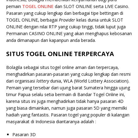
pemain
TOGEL ONLINE
dan SLOT ONLINE serta LIVE Casino.
Pasaran yang cukup lengkap dan berbagai tipe bettingan di
TOGEL ONLINE, berbagai
Provider
kelas dunia untuk SLOT
ONLINE dengan nilai RTP yang cukup tinggi, tidak luput juga
Permainan CASINO ONLINE yang akan menghapus kebosanan
anda dimanapun dan kapanpun anda berada.
SITUS TOGEL ONLINE TERPERCAYA
Bolagila sebagai situs togel online aman dan terpercaya,
menghadirkan pasaran-pasaran yang cukup lengkap dan resmi
dari organisasi
lottery
dunia, WLA (World Lottery Association).
Pemain yang tersebar dari ujung barat Sumatera hingga ujung
timur Papua selalu setia bermain di Bandar Togel Online ini,
karena situs ini juga menghadirkan tidak hanya pasaran 4D
yang biasa dimainkan, namun juga pasaran 5D yang memilki
hadiah yang fantastis. Pasaran togel yang populer di kalangan
masyarakat di Indonesia diantaranya adalah :
Pasaran 3D