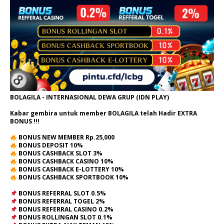
BOLAGILA - INTERNASIONAL DEWA GRUP (IDN PLAY)
Kabar gembira untuk member
BOLAGILA
telah Hadir
EXTRA
BONUS
!!!
BONUS NEW MEMBER Rp.25,000
BONUS DEPOSIT 10%
BONUS CASHBACK SLOT 3%
BONUS CASHBACK CASINO 10%
BONUS CASHBACK E-LOTTERY 10%
BONUS CASHBACK SPORTBOOK 10%
BONUS REFERRAL SLOT 0.5%
BONUS REFERRAL TOGEL 2%
BONUS REFERRAL CASINO 0.2%
BONUS ROLLINGAN SLOT 0.1%