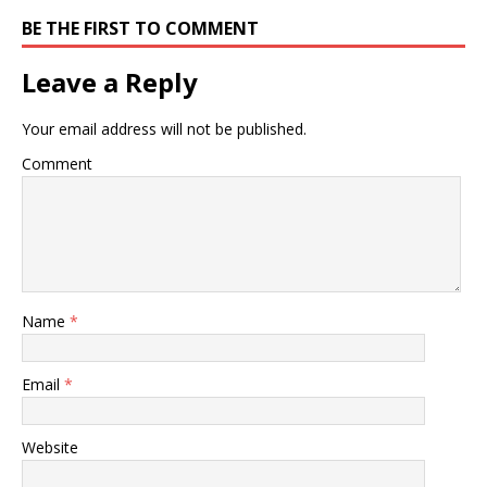
BE THE FIRST TO COMMENT
Leave a Reply
Your email address will not be published.
Comment
Name
*
Email
*
Website