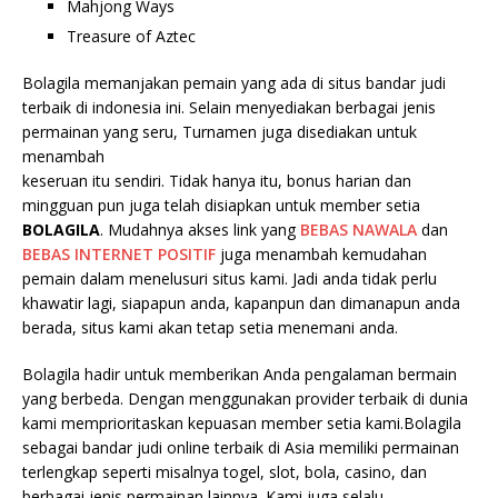
Mahjong Ways
Treasure of Aztec
Bolagila memanjakan pemain yang ada di situs bandar judi
terbaik di indonesia ini. Selain menyediakan berbagai jenis
permainan yang seru, Turnamen juga disediakan untuk
menambah
keseruan itu sendiri. Tidak hanya itu, bonus harian dan
mingguan pun juga telah disiapkan untuk member setia
BOLAGILA
. Mudahnya akses link yang
BEBAS NAWALA
dan
BEBAS INTERNET POSITIF
juga menambah kemudahan
pemain dalam menelusuri situs kami. Jadi anda tidak perlu
khawatir lagi, siapapun anda, kapanpun dan dimanapun anda
berada, situs kami akan tetap setia menemani anda.
Bolagila hadir untuk memberikan Anda pengalaman bermain
yang berbeda. Dengan menggunakan provider terbaik di dunia
kami memprioritaskan kepuasan member setia kami.Bolagila
sebagai bandar judi online terbaik di Asia memiliki permainan
terlengkap seperti misalnya togel, slot, bola, casino, dan
berbagai jenis permainan lainnya. Kami juga selalu