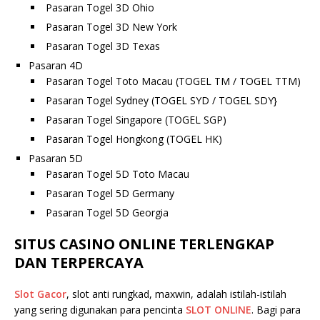
Pasaran Togel 3D Ohio
Pasaran Togel 3D New York
Pasaran Togel 3D Texas
Pasaran 4D
Pasaran Togel Toto Macau (TOGEL TM / TOGEL TTM)
Pasaran Togel Sydney (TOGEL SYD / TOGEL SDY}
Pasaran Togel Singapore (TOGEL SGP)
Pasaran Togel Hongkong (TOGEL HK)
Pasaran 5D
Pasaran Togel 5D Toto Macau
Pasaran Togel 5D Germany
Pasaran Togel 5D Georgia
SITUS CASINO ONLINE TERLENGKAP
DAN TERPERCAYA
Slot
Gacor
, slot anti rungkad, maxwin, adalah istilah-istilah
yang sering digunakan para pencinta
SLOT
ONLINE
. Bagi para