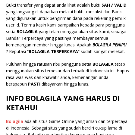
Bukti transfer yang dapat anda lihat adalah bukti
SAH / VALID
yang langsung di dapatkan melalui bukti transaksi dari Bank
yang digunakan untuk pengiriman dana pada rekening pemilik
user id. Terima kasih kami sampaikan kepada para pengguna
setia
BOLAGILA
yang telah menggunakan situs kami, sebagai
Bandar Terpercaya yang pastinya membayar semua
kemenangan member hingga lunas. Apakah
BOLAGILA
PENIPU
? Reputasi “
BOLAGILA TERPERCAYA
” sudah sangat melekat.
Puluhan hingga ratusan ribu pengguna setia
BOLAGILA
tetap
menggunakan situs terbesar dan terbaik di Indonesia ini. Hapus
rasa was-was dan khawatir anda, kemenangan anda
berapapun
PASTI
dibayarkan hingga lunas.
INFO
BOLAGILA
YANG HARUS DI
KETAHUI
Bolagila
adalah situs Game Online yang aman dan terpercaya
di Indonesia. Sebagai situs yang sudah berdiri cukup lama di
Indonesia, Bolagila memberikan kenyamanan bagi para