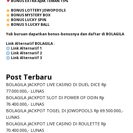
BONUS EXTRA AJAK TEMAN 15%
BONUS LOTTERY JOWOPOOLS
BONUS MYSTERY BOX
BONUS LUCKY SPIN
BONUS 5 LUCKY BALL
Yuk buruan dapatkan bonus-bonusnya dan daftar di
BOLAGILA
Link Alternatif BOLAGILA :
Link Alternatif 1
Link Alternatif 2
Link Alternatif 3
Post Terbaru
BOLAGILA JACKPOT LIVE CASINO DI DUEL DICE Rp
77.000.000,- LUNAS
BOLAGILA JACKPOT SLOT DI POWER OF ODIN Rp
76.400.000,- LUNAS
BOLAGILA JACKPOT TOGEL DI JOWOPOOLS Rp 69.500.000,-
LUNAS
BOLAGILA JACKPOT LIVE CASINO DI ROULETTE Rp
70.400.000,- LUNAS