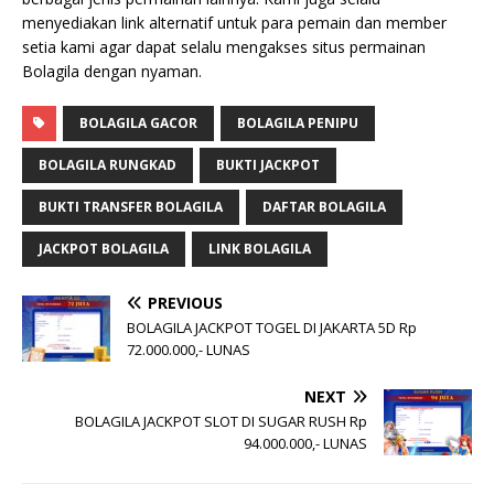
menyediakan link alternatif untuk para pemain dan member
setia kami agar dapat selalu mengakses situs permainan
Bolagila dengan nyaman.
BOLAGILA GACOR
BOLAGILA PENIPU
BOLAGILA RUNGKAD
BUKTI JACKPOT
BUKTI TRANSFER BOLAGILA
DAFTAR BOLAGILA
JACKPOT BOLAGILA
LINK BOLAGILA
PREVIOUS
BOLAGILA JACKPOT TOGEL DI JAKARTA 5D Rp
72.000.000,- LUNAS
NEXT
BOLAGILA JACKPOT SLOT DI SUGAR RUSH Rp
94.000.000,- LUNAS