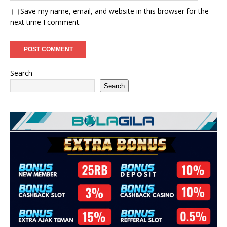
Save my name, email, and website in this browser for the
next time I comment.
Search
Search