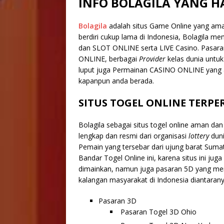
INFO
BOLAGILA
YANG H
Bolagila
adalah situs Game Online yang aman
berdiri cukup lama di Indonesia, Bolagila 
dan SLOT ONLINE serta LIVE Casino. Pasaran
ONLINE, berbagai
Provider
kelas dunia untuk
luput juga Permainan CASINO ONLINE yang
kapanpun anda berada.
SITUS TOGEL ONLINE TERPE
Bolagila sebagai situs togel online aman d
lengkap dan resmi dari organisasi
lottery
duni
Pemain yang tersebar dari ujung barat Sumat
Bandar Togel Online ini, karena situs ini ju
dimainkan, namun juga pasaran 5D yang memil
kalangan masyarakat di Indonesia diantarany
Pasaran 3D
Pasaran Togel 3D Ohio