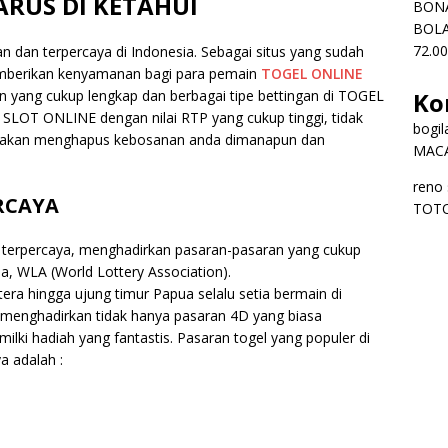
ARUS DI KETAHUI
BONA
BOLA
72.0
 dan terpercaya di Indonesia. Sebagai situs yang sudah
memberikan kenyamanan bagi para pemain
TOGEL ONLINE
 yang cukup lengkap dan berbagai tipe bettingan di TOGEL
Ko
 SLOT ONLINE dengan nilai RTP yang cukup tinggi, tidak
bogi
 akan menghapus kebosanan anda dimanapun dan
MACA
reno
RCAYA
TOTO
an terpercaya, menghadirkan pasaran-pasaran yang cukup
a, WLA (World Lottery Association).
era hingga ujung timur Papua selalu setia bermain di
ga menghadirkan tidak hanya pasaran 4D yang biasa
ki hadiah yang fantastis. Pasaran togel yang populer di
a adalah :