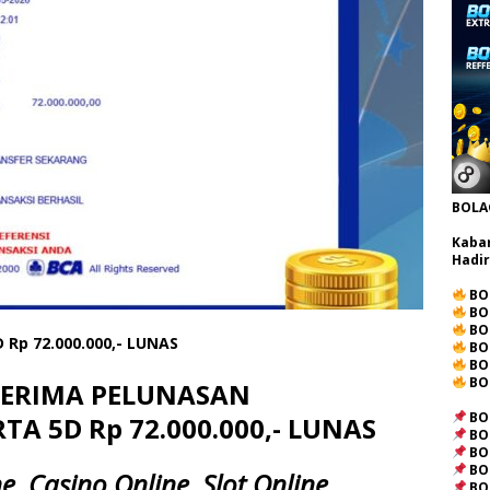
BOLA
Kaba
Hadi
BO
BO
BO
Rp 72.000.000,- LUNAS
BO
BO
BO
ERIMA PELUNASAN
BO
TA 5D Rp 72.000.000,- LUNAS
BO
BO
BO
ne, Casino Online, Slot Online
BO