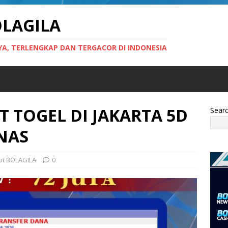
OLAGILA
YA, TERLENGKAP DAN TERGACOR DI INDONESIA
T TOGEL DI JAKARTA 5D
Sear
UNAS
pot BOLAGILA
0