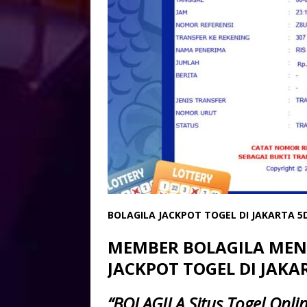
BOLAGILA JACKPOT TOGEL DI JAKARTA 5D 
MEMBER BOLAGILA MEN
JACKPOT TOGEL DI JAKAR
“
BOLAGILA
Situs Togel Onli