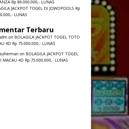
NZA Rp 86.000.000,- LUNAS
GILA JACKPOT TOGEL DI JOWOPOOLS Rp
00.000,- LUNAS
mentar Terbaru
ladm
on
BOLAGILA JACKPOT TOGEL TOTO
U 4D Rp 75.000.000,- LUNAS
 suherman
on
BOLAGILA JACKPOT TOGEL
 MACAU 4D Rp 75.000.000,- LUNAS