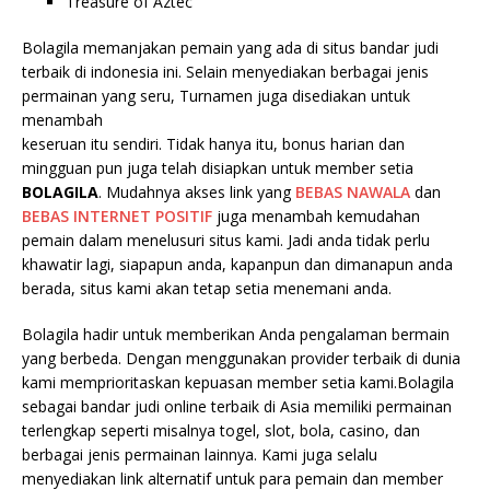
Treasure of Aztec
Bolagila memanjakan pemain yang ada di situs bandar judi
terbaik di indonesia ini. Selain menyediakan berbagai jenis
permainan yang seru, Turnamen juga disediakan untuk
menambah
keseruan itu sendiri. Tidak hanya itu, bonus harian dan
mingguan pun juga telah disiapkan untuk member setia
BOLAGILA
. Mudahnya akses link yang
BEBAS NAWALA
dan
BEBAS INTERNET POSITIF
juga menambah kemudahan
pemain dalam menelusuri situs kami. Jadi anda tidak perlu
khawatir lagi, siapapun anda, kapanpun dan dimanapun anda
berada, situs kami akan tetap setia menemani anda.
Bolagila hadir untuk memberikan Anda pengalaman bermain
yang berbeda. Dengan menggunakan provider terbaik di dunia
kami memprioritaskan kepuasan member setia kami.Bolagila
sebagai bandar judi online terbaik di Asia memiliki permainan
terlengkap seperti misalnya togel, slot, bola, casino, dan
berbagai jenis permainan lainnya. Kami juga selalu
menyediakan link alternatif untuk para pemain dan member