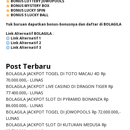
BONUS LOTTERY JOWOPOOLS
BONUS MYSTERY BOX
BONUS LUCKY SPIN
BONUS 5 LUCKY BALL
Yuk buruan dapatkan bonus-bonusnya dan daftar di
BOLAGILA
Link Alternatif BOLAGILA :
Link Alternatif 1
Link Alternatif 2
Link Alternatif 3
Post Terbaru
BOLAGILA JACKPOT TOGEL DI TOTO MACAU 4D Rp
70.000.000,- LUNAS
BOLAGILA JACKPOT LIVE CASINO DI DRAGON TIGER Rp
77.400.000,- LUNAS
BOLAGILA JACKPOT SLOT DI PYRAMID BONANZA Rp
86.000.000,- LUNAS
BOLAGILA JACKPOT TOGEL DI JOWOPOOLS Rp 72.000.000,-
LUNAS
BOLAGILA JACKPOT SLOT DI KUTUKAN MEDUSA Rp