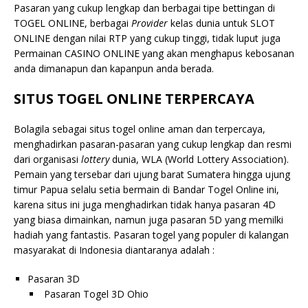
Pasaran yang cukup lengkap dan berbagai tipe bettingan di
TOGEL ONLINE, berbagai
Provider
kelas dunia untuk SLOT
ONLINE dengan nilai RTP yang cukup tinggi, tidak luput juga
Permainan CASINO ONLINE yang akan menghapus kebosanan
anda dimanapun dan kapanpun anda berada.
SITUS TOGEL ONLINE TERPERCAYA
Bolagila sebagai situs togel online aman dan terpercaya,
menghadirkan pasaran-pasaran yang cukup lengkap dan resmi
dari organisasi
lottery
dunia, WLA (World Lottery Association).
Pemain yang tersebar dari ujung barat Sumatera hingga ujung
timur Papua selalu setia bermain di Bandar Togel Online ini,
karena situs ini juga menghadirkan tidak hanya pasaran 4D
yang biasa dimainkan, namun juga pasaran 5D yang memilki
hadiah yang fantastis. Pasaran togel yang populer di kalangan
masyarakat di Indonesia diantaranya adalah :
Pasaran 3D
Pasaran Togel 3D Ohio