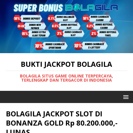
BUKTI JACKPOT BOLAGILA
BOLAGILA SITUS GAME ONLINE TERPERCAYA,
TERLENGKAP DAN TERGACOR DI INDONESIA
BOLAGILA JACKPOT SLOT DI
BONANZA GOLD Rp 80.200.000,-
LUNAS