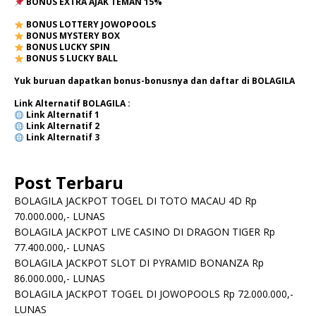
BONUS EXTRA AJAK TEMAN 15%
BONUS LOTTERY JOWOPOOLS
BONUS MYSTERY BOX
BONUS LUCKY SPIN
BONUS 5 LUCKY BALL
Yuk buruan dapatkan bonus-bonusnya dan daftar di
BOLAGILA
Link Alternatif BOLAGILA :
Link Alternatif 1
Link Alternatif 2
Link Alternatif 3
Post Terbaru
BOLAGILA JACKPOT TOGEL DI TOTO MACAU 4D Rp
70.000.000,- LUNAS
BOLAGILA JACKPOT LIVE CASINO DI DRAGON TIGER Rp
77.400.000,- LUNAS
BOLAGILA JACKPOT SLOT DI PYRAMID BONANZA Rp
86.000.000,- LUNAS
BOLAGILA JACKPOT TOGEL DI JOWOPOOLS Rp 72.000.000,-
LUNAS