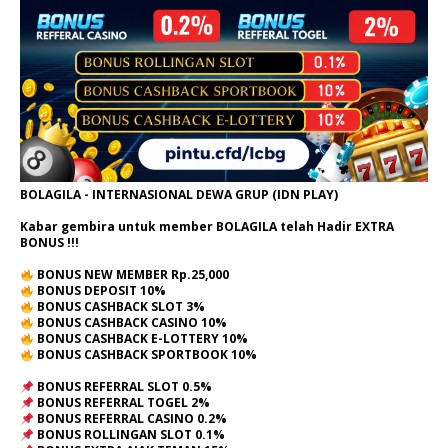
BOLAGILA - INTERNASIONAL DEWA GRUP (IDN PLAY)
Kabar gembira untuk member
BOLAGILA
telah Hadir
EXTRA
BONUS
!!!
BONUS NEW MEMBER Rp.25,000
BONUS DEPOSIT 10%
BONUS CASHBACK SLOT 3%
BONUS CASHBACK CASINO 10%
BONUS CASHBACK E-LOTTERY 10%
BONUS CASHBACK SPORTBOOK 10%
BONUS REFERRAL SLOT 0.5%
BONUS REFERRAL TOGEL 2%
BONUS REFERRAL CASINO 0.2%
BONUS ROLLINGAN SLOT 0.1%