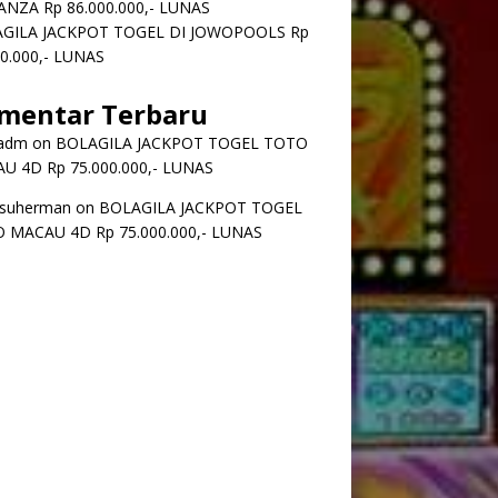
NZA Rp 86.000.000,- LUNAS
GILA JACKPOT TOGEL DI JOWOPOOLS Rp
00.000,- LUNAS
mentar Terbaru
ladm
on
BOLAGILA JACKPOT TOGEL TOTO
U 4D Rp 75.000.000,- LUNAS
 suherman
on
BOLAGILA JACKPOT TOGEL
 MACAU 4D Rp 75.000.000,- LUNAS