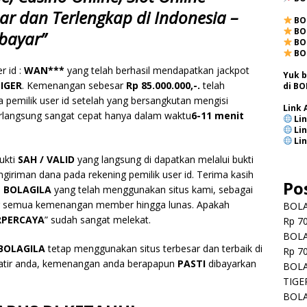
sar dan Terlengkap di Indonesia –
BO
BO
bayar”
BO
BO
 id :
WAN***
yang telah berhasil mendapatkan jackpot
Yuk 
TIGER
. Kemenangan sebesar
Rp
85.000.000,-
.
telah
di
BO
a pemilik user id setelah yang bersangkutan mengisi
Link 
erlangsung sangat cepat hanya dalam waktu
6-11 menit
Lin
Lin
Lin
bukti
SAH / VALID
yang langsung di dapatkan melalui bukti
giriman dana pada rekening pemilik user id. Terima kasih
Po
a
BOLAGILA
yang telah menggunakan situs kami, sebagai
r semua kemenangan member hingga lunas. Apakah
BOLA
RPERCAYA
” sudah sangat melekat.
Rp 7
BOLA
BOLAGILA
tetap menggunakan situs terbesar dan terbaik di
Rp 7
watir anda, kemenangan anda berapapun
PASTI
dibayarkan
BOLA
TIGE
BOLA