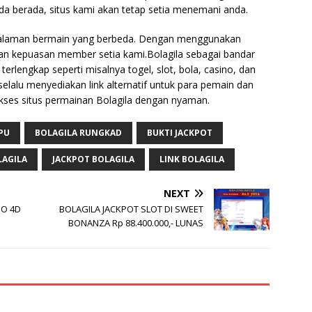
a berada, situs kami akan tetap setia menemani anda.
galaman bermain yang berbeda. Dengan menggunakan
skan kepuasan member setia kami.Bolagila sebagai bandar
 terlengkap seperti misalnya togel, slot, bola, casino, dan
selalu menyediakan link alternatif untuk para pemain dan
kses situs permainan Bolagila dengan nyaman.
PU
BOLAGILA RUNGKAD
BUKTI JACKPOT
LAGILA
JACKPOT BOLAGILA
LINK BOLAGILA
NEXT
IO 4D
BOLAGILA JACKPOT SLOT DI SWEET
BONANZA Rp 88.400.000,- LUNAS