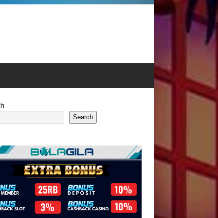
ch
Search