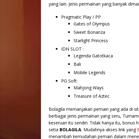
yang lain. Jenis permainan yang banyak dimai
Pragmatic Play / PP
Gates of Olympus
Sweet Bonanza
Starlight Princess
IDN SLOT :
Legenda Gatotkaca
Bali
Mobile Legends
PG Soft:
Mahjong Ways
Treasure of Aztec
Bolagila memanjakan pemain yang ada di situs
berbagai jenis permainan yang seru, Turna
keseruan itu sendiri. Tidak hanya itu, bonu
setia
BOLAGILA
. Mudahnya akses link yang
menambah kemudahan pemain dalam menelusuri