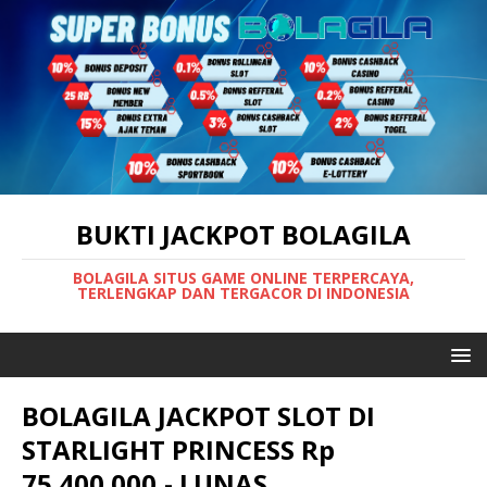
BUKTI JACKPOT BOLAGILA
BOLAGILA SITUS GAME ONLINE TERPERCAYA,
TERLENGKAP DAN TERGACOR DI INDONESIA
BOLAGILA JACKPOT SLOT DI
STARLIGHT PRINCESS Rp
75.400.000,- LUNAS