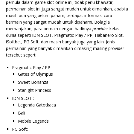
pemula dalam game slot online ini, tidak perlu khawatir,
permainan slot ini juga sangat mudah untuk dimainkan, apabila
masih ada yang belum paham, terdapat informasi cara
bermain yang sangat mudah untuk dipahami. Bolagila
memanjakan, para pemain dengan hadirnya
provider
kelas
dunia seperti IDN SLOT, Pragmatic Play / PP, Habanero Slot,
iSoftbet, PG Soft, dan masih banyak juga yang lain. Jenis
permainan yang banyak dimainkan dimasing-masing provider
tersebut seperti :
Pragmatic Play / PP
Gates of Olympus
Sweet Bonanza
Starlight Princess
IDN SLOT :
Legenda Gatotkaca
Bali
Mobile Legends
PG Soft: