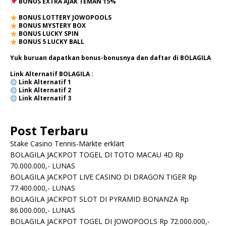
BONUS EXTRA AJAK TEMAN 15%
BONUS LOTTERY JOWOPOOLS
BONUS MYSTERY BOX
BONUS LUCKY SPIN
BONUS 5 LUCKY BALL
Yuk buruan dapatkan bonus-bonusnya dan daftar di
BOLAGILA
Link Alternatif BOLAGILA :
Link Alternatif 1
Link Alternatif 2
Link Alternatif 3
Post Terbaru
Stake Casino Tennis-Märkte erklärt
BOLAGILA JACKPOT TOGEL DI TOTO MACAU 4D Rp
70.000.000,- LUNAS
BOLAGILA JACKPOT LIVE CASINO DI DRAGON TIGER Rp
77.400.000,- LUNAS
BOLAGILA JACKPOT SLOT DI PYRAMID BONANZA Rp
86.000.000,- LUNAS
BOLAGILA JACKPOT TOGEL DI JOWOPOOLS Rp 72.000.000,-