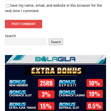
Save my name, email, and website in this browser for the
next time I comment.
Search
Search