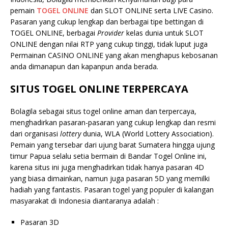
pemain
TOGEL ONLINE
dan SLOT ONLINE serta LIVE Casino.
Pasaran yang cukup lengkap dan berbagai tipe bettingan di
TOGEL ONLINE, berbagai
Provider
kelas dunia untuk SLOT
ONLINE dengan nilai RTP yang cukup tinggi, tidak luput juga
Permainan CASINO ONLINE yang akan menghapus kebosanan
anda dimanapun dan kapanpun anda berada.
SITUS TOGEL ONLINE TERPERCAYA
Bolagila sebagai situs togel online aman dan terpercaya,
menghadirkan pasaran-pasaran yang cukup lengkap dan resmi
dari organisasi
lottery
dunia, WLA (World Lottery Association).
Pemain yang tersebar dari ujung barat Sumatera hingga ujung
timur Papua selalu setia bermain di Bandar Togel Online ini,
karena situs ini juga menghadirkan tidak hanya pasaran 4D
yang biasa dimainkan, namun juga pasaran 5D yang memilki
hadiah yang fantastis. Pasaran togel yang populer di kalangan
masyarakat di Indonesia diantaranya adalah :
Pasaran 3D