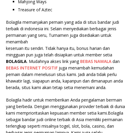
Mahjong Ways
Treasure of Aztec
Bolagila memanjakan pemain yang ada di situs bandar judi
terbaik di indonesia ini. Selain menyediakan berbagai jenis
permainan yang seru, Turnamen juga disediakan untuk
menambah
keseruan itu sendiri. Tidak hanya itu, bonus harian dan
mingguan pun juga telah disiapkan untuk member setia
BOLAGILA
. Mudahnya akses link yang
BEBAS NAWALA
dan
BEBAS INTERNET POSITIF
juga menambah kemudahan
pemain dalam menelusuri situs kami. Jadi anda tidak perlu
khawatir lagi, siapapun anda, kapanpun dan dimanapun anda
berada, situs kami akan tetap setia menemani anda.
Bolagila hadir untuk memberikan Anda pengalaman bermain
yang berbeda. Dengan menggunakan provider terbaik di dunia
kami memprioritaskan kepuasan member setia kami.Bolagila
sebagai bandar judi online terbaik di Asia memiliki permainan
terlengkap seperti misalnya togel, slot, bola, casino, dan
berbagai jenis permainan lainnya. Kami juga selalu