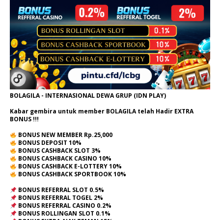
BOLAGILA - INTERNASIONAL DEWA GRUP (IDN PLAY)
Kabar gembira untuk member
BOLAGILA
telah Hadir
EXTRA
BONUS
!!!
BONUS NEW MEMBER Rp.25,000
BONUS DEPOSIT 10%
BONUS CASHBACK SLOT 3%
BONUS CASHBACK CASINO 10%
BONUS CASHBACK E-LOTTERY 10%
BONUS CASHBACK SPORTBOOK 10%
BONUS REFERRAL SLOT 0.5%
BONUS REFERRAL TOGEL 2%
BONUS REFERRAL CASINO 0.2%
BONUS ROLLINGAN SLOT 0.1%