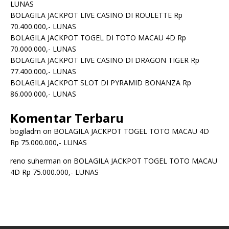
LUNAS
BOLAGILA JACKPOT LIVE CASINO DI ROULETTE Rp
70.400.000,- LUNAS
BOLAGILA JACKPOT TOGEL DI TOTO MACAU 4D Rp
70.000.000,- LUNAS
BOLAGILA JACKPOT LIVE CASINO DI DRAGON TIGER Rp
77.400.000,- LUNAS
BOLAGILA JACKPOT SLOT DI PYRAMID BONANZA Rp
86.000.000,- LUNAS
Komentar Terbaru
bogiladm
on
BOLAGILA JACKPOT TOGEL TOTO MACAU 4D
Rp 75.000.000,- LUNAS
reno suherman
on
BOLAGILA JACKPOT TOGEL TOTO MACAU
4D Rp 75.000.000,- LUNAS