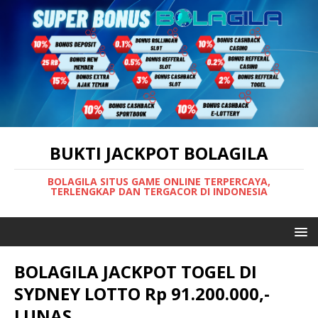
BUKTI JACKPOT BOLAGILA
BOLAGILA SITUS GAME ONLINE TERPERCAYA,
TERLENGKAP DAN TERGACOR DI INDONESIA
BOLAGILA JACKPOT TOGEL DI
SYDNEY LOTTO Rp 91.200.000,-
LUNAS