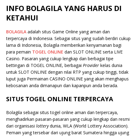
INFO
BOLAGILA
YANG HARUS DI
KETAHUI
BOLAGILA
adalah situs Game Online yang aman dan
terpercaya di Indonesia. Sebagai situs yang sudah berdiri cukup
lama di Indonesia, Bolagila memberikan kenyamanan bagi
para pemain
TOGEL ONLINE
dan SLOT ONLINE serta LIVE
Casino. Pasaran yang cukup lengkap dan berbagai tipe
bettingan di TOGEL ONLINE, berbagai
Provider
kelas dunia
untuk SLOT ONLINE dengan nilai RTP yang cukup tinggi, tidak
luput juga Permainan CASINO ONLINE yang akan menghapus
kebosanan anda dimanapun dan kapanpun anda berada.
SITUS TOGEL ONLINE TERPERCAYA
Bolagila sebagai situs togel online aman dan terpercaya,
menghadirkan pasaran-pasaran yang cukup lengkap dan resmi
dari organisasi
lottery
dunia, WLA (World Lottery Association).
Pemain yang tersebar dari ujung barat Sumatera hingga ujung