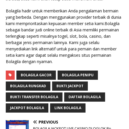
Bolagila hadir untuk memberikan Anda pengalaman bermain
yang berbeda. Dengan menggunakan provider terbaik di dunia
kami memprioritaskan kepuasan member setia kami.Bolagila
sebagai bandar judi online terbaik di Asia memiliki permainan
terlengkap seperti misalnya togel, slot, bola, casino, dan
berbagai jenis permainan lainnya. Kami juga selalu
menyediakan link alternatif untuk para pemain dan member
setia kami agar dapat selalu mengakses situs permainan
Bolagila dengan nyaman.
BOLAGILA GACOR
BOLAGILA PENIPU
BOLAGILA RUNGKAD
BUKTI JACKPOT
BUKTI TRANSFER BOLAGILA
DAFTAR BOLAGILA
JACKPOT BOLAGILA
LINK BOLAGILA
PREVIOUS
BOLAGILA JACKPOT LIVE CASINO DI OGLOK Rp