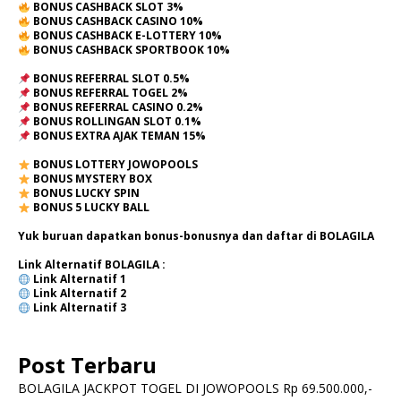
BONUS CASHBACK SLOT 3%
BONUS CASHBACK CASINO 10%
BONUS CASHBACK E-LOTTERY 10%
BONUS CASHBACK SPORTBOOK 10%
BONUS REFERRAL SLOT 0.5%
BONUS REFERRAL TOGEL 2%
BONUS REFERRAL CASINO 0.2%
BONUS ROLLINGAN SLOT 0.1%
BONUS EXTRA AJAK TEMAN 15%
BONUS LOTTERY JOWOPOOLS
BONUS MYSTERY BOX
BONUS LUCKY SPIN
BONUS 5 LUCKY BALL
Yuk buruan dapatkan bonus-bonusnya dan daftar di
BOLAGILA
Link Alternatif BOLAGILA :
Link Alternatif 1
Link Alternatif 2
Link Alternatif 3
Post Terbaru
BOLAGILA JACKPOT TOGEL DI JOWOPOOLS Rp 69.500.000,-