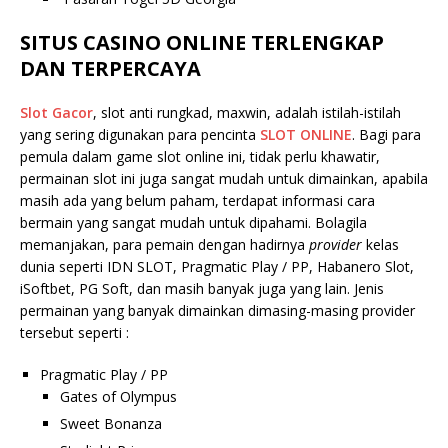
SITUS CASINO ONLINE TERLENGKAP
DAN TERPERCAYA
Slot
Gacor
, slot anti rungkad, maxwin, adalah istilah-istilah
yang sering digunakan para pencinta
SLOT
ONLINE
. Bagi para
pemula dalam game slot online ini, tidak perlu khawatir,
permainan slot ini juga sangat mudah untuk dimainkan, apabila
masih ada yang belum paham, terdapat informasi cara
bermain yang sangat mudah untuk dipahami. Bolagila
memanjakan, para pemain dengan hadirnya
provider
kelas
dunia seperti IDN SLOT, Pragmatic Play / PP, Habanero Slot,
iSoftbet, PG Soft, dan masih banyak juga yang lain. Jenis
permainan yang banyak dimainkan dimasing-masing provider
tersebut seperti :
Pragmatic Play / PP
Gates of Olympus
Sweet Bonanza