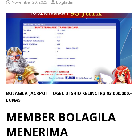
November 20, 2025
bogiladm
BOLAGILA JACKPOT TOGEL DI SHIO KELINCI Rp 93.000.000,-
LUNAS
MEMBER BOLAGILA
MENERIMA