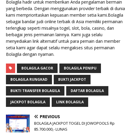
Bolagila hadir untuk memberikan Anda pengalaman bermain
yang berbeda. Dengan menggunakan provider terbaik di dunia
kami memprioritaskan kepuasan member setia kami.Bolagila
sebagai bandar judi online terbaik di Asia memiliki permainan
terlengkap seperti misalnya togel, slot, bola, casino, dan
berbagai jenis permainan lainnya. Kami juga selalu
menyediakan link alternatif untuk para pemain dan member
setia kami agar dapat selalu mengakses situs permainan
Bolagila dengan nyaman.
BOLAGILA GACOR
BOLAGILA PENIPU
BOLAGILA RUNGKAD
BUKTI JACKPOT
BUKTI TRANSFER BOLAGILA
DAFTAR BOLAGILA
JACKPOT BOLAGILA
LINK BOLAGILA
PREVIOUS
BOLAGILA JACKPOT TOGEL DI JOWOPOOLS Rp
85.700.000,- LUNAS