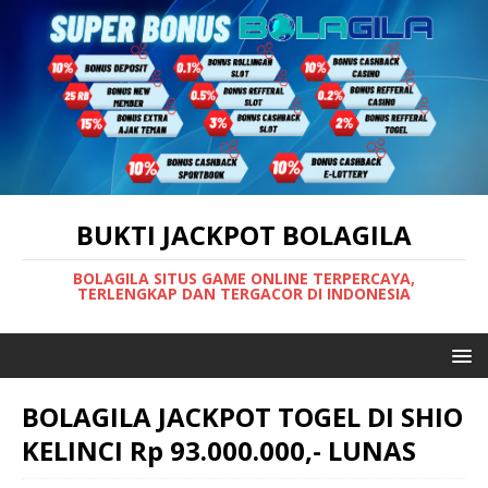
BUKTI JACKPOT BOLAGILA
BOLAGILA SITUS GAME ONLINE TERPERCAYA,
TERLENGKAP DAN TERGACOR DI INDONESIA
BOLAGILA JACKPOT TOGEL DI SHIO
KELINCI Rp 93.000.000,- LUNAS