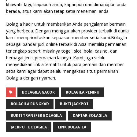
khawatir lagi, siapapun anda, kapanpun dan dimanapun anda
berada, situs kami akan tetap setia menemani anda.
Bolagila hadir untuk memberikan Anda pengalaman bermain
yang berbeda. Dengan menggunakan provider terbaik di dunia
kami memprioritaskan kepuasan member setia kami.Bolagila
sebagai bandar judi online terbaik di Asia memiliki permainan
terlengkap seperti misalnya togel, slot, bola, casino, dan
berbagai jenis permainan lainnya. Kami juga selalu
menyediakan link alternatif untuk para pemain dan member
setia kami agar dapat selalu mengakses situs permainan
Bolagila dengan nyaman.
BOLAGILA GACOR
BOLAGILA PENIPU
BOLAGILA RUNGKAD
BUKTI JACKPOT
BUKTI TRANSFER BOLAGILA
DAFTAR BOLAGILA
JACKPOT BOLAGILA
LINK BOLAGILA