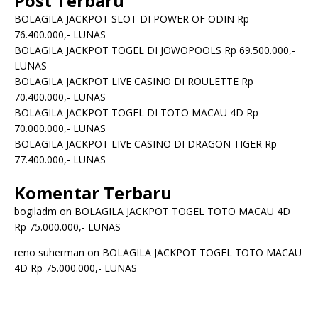
Post Terbaru
BOLAGILA JACKPOT SLOT DI POWER OF ODIN Rp
76.400.000,- LUNAS
BOLAGILA JACKPOT TOGEL DI JOWOPOOLS Rp 69.500.000,-
LUNAS
BOLAGILA JACKPOT LIVE CASINO DI ROULETTE Rp
70.400.000,- LUNAS
BOLAGILA JACKPOT TOGEL DI TOTO MACAU 4D Rp
70.000.000,- LUNAS
BOLAGILA JACKPOT LIVE CASINO DI DRAGON TIGER Rp
77.400.000,- LUNAS
Komentar Terbaru
bogiladm
on
BOLAGILA JACKPOT TOGEL TOTO MACAU 4D
Rp 75.000.000,- LUNAS
reno suherman
on
BOLAGILA JACKPOT TOGEL TOTO MACAU
4D Rp 75.000.000,- LUNAS