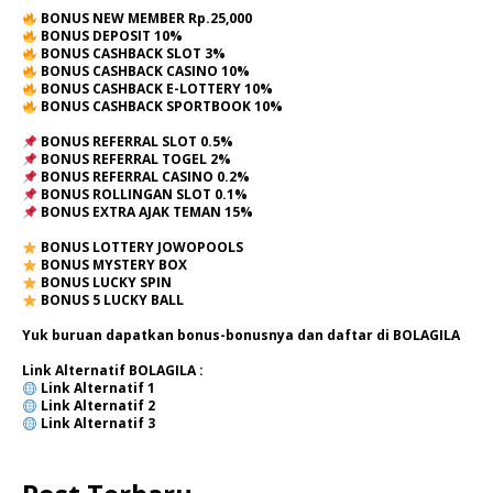
BONUS NEW MEMBER Rp.25,000
BONUS DEPOSIT 10%
BONUS CASHBACK SLOT 3%
BONUS CASHBACK CASINO 10%
BONUS CASHBACK E-LOTTERY 10%
BONUS CASHBACK SPORTBOOK 10%
BONUS REFERRAL SLOT 0.5%
BONUS REFERRAL TOGEL 2%
BONUS REFERRAL CASINO 0.2%
BONUS ROLLINGAN SLOT 0.1%
BONUS EXTRA AJAK TEMAN 15%
BONUS LOTTERY JOWOPOOLS
BONUS MYSTERY BOX
BONUS LUCKY SPIN
BONUS 5 LUCKY BALL
Yuk buruan dapatkan bonus-bonusnya dan daftar di
BOLAGILA
Link Alternatif BOLAGILA :
Link Alternatif 1
Link Alternatif 2
Link Alternatif 3