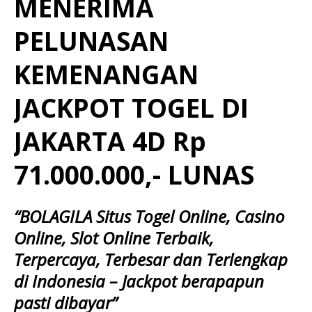
MENERIMA
PELUNASAN
KEMENANGAN
JACKPOT TOGEL DI
JAKARTA 4D Rp
71.000.000,- LUNAS
“
BOLAGILA
Situs Togel Online, Casino
Online, Slot Online Terbaik,
Terpercaya, Terbesar dan Terlengkap
di Indonesia – Jackpot berapapun
pasti dibayar”