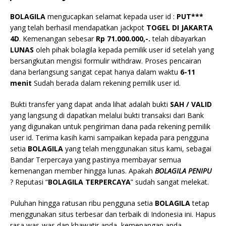
BOLAGILA
mengucapkan selamat kepada user id :
PUT***
yang telah berhasil mendapatkan jackpot
TOGEL DI JAKARTA
4D
. Kemenangan sebesar
Rp
71.000.000,-
.
telah dibayarkan
LUNAS
oleh pihak bolagila kepada pemilik user id setelah yang
bersangkutan mengisi formulir withdraw. Proses pencairan
dana berlangsung sangat cepat hanya dalam waktu
6-11
menit
Sudah berada dalam rekening pemilik user id.
Bukti transfer yang dapat anda lihat adalah bukti
SAH / VALID
yang langsung di dapatkan melalui bukti transaksi dari Bank
yang digunakan untuk pengiriman dana pada rekening pemilik
user id. Terima kasih kami sampaikan kepada para pengguna
setia
BOLAGILA
yang telah menggunakan situs kami, sebagai
Bandar Terpercaya yang pastinya membayar semua
kemenangan member hingga lunas. Apakah
BOLAGILA
PENIPU
? Reputasi “
BOLAGILA TERPERCAYA
” sudah sangat melekat.
Puluhan hingga ratusan ribu pengguna setia
BOLAGILA
tetap
menggunakan situs terbesar dan terbaik di Indonesia ini. Hapus
rasa was-was dan khawatir anda, kemenangan anda