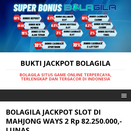
BUKTI JACKPOT BOLAGILA
BOLAGILA SITUS GAME ONLINE TERPERCAYA,
TERLENGKAP DAN TERGACOR DI INDONESIA
BOLAGILA JACKPOT SLOT DI
MAHJONG WAYS 2 Rp 82.250.000,-
LUNAS