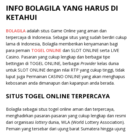
INFO
BOLAGILA
YANG HARUS DI
KETAHUI
BOLAGILA
adalah situs Game Online yang aman dan
terpercaya di Indonesia. Sebagai situs yang sudah berdiri cukup
lama di Indonesia, Bolagila memberikan kenyamanan bagi
para pemain
TOGEL ONLINE
dan SLOT ONLINE serta LIVE
Casino. Pasaran yang cukup lengkap dan berbagai tipe
bettingan di TOGEL ONLINE, berbagai
Provider
kelas dunia
untuk SLOT ONLINE dengan nilai RTP yang cukup tinggi, tidak
luput juga Permainan CASINO ONLINE yang akan menghapus
kebosanan anda dimanapun dan kapanpun anda berada.
SITUS TOGEL ONLINE TERPERCAYA
Bolagila sebagai situs togel online aman dan terpercaya,
menghadirkan pasaran-pasaran yang cukup lengkap dan resmi
dari organisasi
lottery
dunia, WLA (World Lottery Association).
Pemain yang tersebar dari ujung barat Sumatera hingga ujung