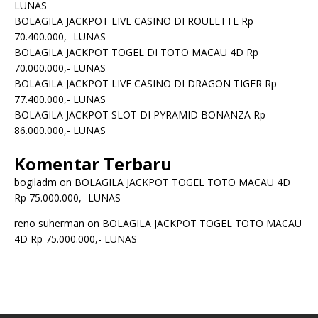
LUNAS
BOLAGILA JACKPOT LIVE CASINO DI ROULETTE Rp
70.400.000,- LUNAS
BOLAGILA JACKPOT TOGEL DI TOTO MACAU 4D Rp
70.000.000,- LUNAS
BOLAGILA JACKPOT LIVE CASINO DI DRAGON TIGER Rp
77.400.000,- LUNAS
BOLAGILA JACKPOT SLOT DI PYRAMID BONANZA Rp
86.000.000,- LUNAS
Komentar Terbaru
bogiladm
on
BOLAGILA JACKPOT TOGEL TOTO MACAU 4D
Rp 75.000.000,- LUNAS
reno suherman
on
BOLAGILA JACKPOT TOGEL TOTO MACAU
4D Rp 75.000.000,- LUNAS