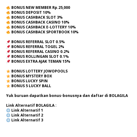
BONUS NEW MEMBER Rp.25,000
BONUS DEPOSIT 10%
BONUS CASHBACK SLOT 3%
BONUS CASHBACK CASINO 10%
BONUS CASHBACK E-LOTTERY 10%
BONUS CASHBACK SPORTBOOK 10%
BONUS REFERRAL SLOT 0.5%
BONUS REFERRAL TOGEL 2%
BONUS REFERRAL CASINO 0.2%
BONUS ROLLINGAN SLOT 0.1%
BONUS EXTRA AJAK TEMAN 15%
BONUS LOTTERY JOWOPOOLS
BONUS MYSTERY BOX
BONUS LUCKY SPIN
BONUS 5 LUCKY BALL
Yuk buruan dapatkan bonus-bonusnya dan daftar di
BOLAGILA
Link Alternatif BOLAGILA :
Link Alternatif 1
Link Alternatif 2
Link Alternatif 3