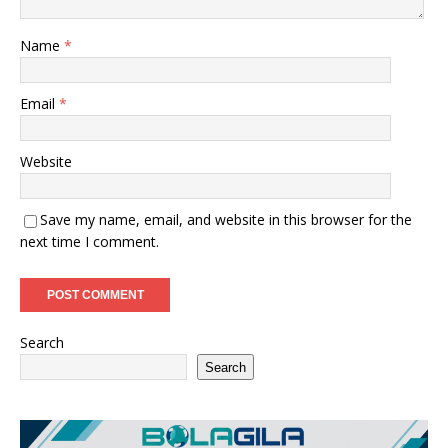
Name
*
Email
*
Website
Save my name, email, and website in this browser for the
next time I comment.
Search
Search