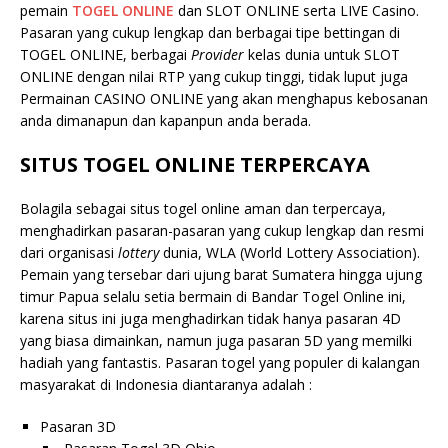
pemain
TOGEL ONLINE
dan SLOT ONLINE serta LIVE Casino.
Pasaran yang cukup lengkap dan berbagai tipe bettingan di
TOGEL ONLINE, berbagai
Provider
kelas dunia untuk SLOT
ONLINE dengan nilai RTP yang cukup tinggi, tidak luput juga
Permainan CASINO ONLINE yang akan menghapus kebosanan
anda dimanapun dan kapanpun anda berada.
SITUS TOGEL ONLINE TERPERCAYA
Bolagila sebagai situs togel online aman dan terpercaya,
menghadirkan pasaran-pasaran yang cukup lengkap dan resmi
dari organisasi
lottery
dunia, WLA (World Lottery Association).
Pemain yang tersebar dari ujung barat Sumatera hingga ujung
timur Papua selalu setia bermain di Bandar Togel Online ini,
karena situs ini juga menghadirkan tidak hanya pasaran 4D
yang biasa dimainkan, namun juga pasaran 5D yang memilki
hadiah yang fantastis. Pasaran togel yang populer di kalangan
masyarakat di Indonesia diantaranya adalah :
Pasaran 3D