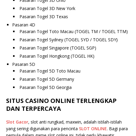
Pasaran Togel 3D Ohio
Pasaran Togel 3D New York
Pasaran Togel 3D Texas
Pasaran 4D
Pasaran Togel Toto Macau (TOGEL TM / TOGEL TTM)
Pasaran Togel Sydney (TOGEL SYD / TOGEL SDY}
Pasaran Togel Singapore (TOGEL SGP)
Pasaran Togel Hongkong (TOGEL HK)
Pasaran 5D
Pasaran Togel 5D Toto Macau
Pasaran Togel 5D Germany
Pasaran Togel 5D Georgia
SITUS CASINO ONLINE TERLENGKAP
DAN TERPERCAYA
Slot Gacor
, slot anti rungkad, maxwin, adalah istilah-istilah
yang sering digunakan para pencinta
SLOT ONLINE
. Bagi para
pemula dalam game slot online ini, tidak perlu khawatir,