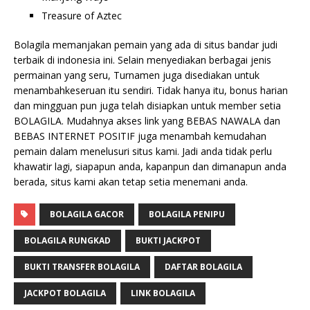
Treasure of Aztec
Bolagila memanjakan pemain yang ada di situs bandar judi
terbaik di indonesia ini. Selain menyediakan berbagai jenis
permainan yang seru, Turnamen juga disediakan untuk
menambahkeseruan itu sendiri. Tidak hanya itu, bonus harian
dan mingguan pun juga telah disiapkan untuk member setia
BOLAGILA. Mudahnya akses link yang BEBAS NAWALA dan
BEBAS INTERNET POSITIF juga menambah kemudahan
pemain dalam menelusuri situs kami. Jadi anda tidak perlu
khawatir lagi, siapapun anda, kapanpun dan dimanapun anda
berada, situs kami akan tetap setia menemani anda.
BOLAGILA GACOR
BOLAGILA PENIPU
BOLAGILA RUNGKAD
BUKTI JACKPOT
BUKTI TRANSFER BOLAGILA
DAFTAR BOLAGILA
JACKPOT BOLAGILA
LINK BOLAGILA