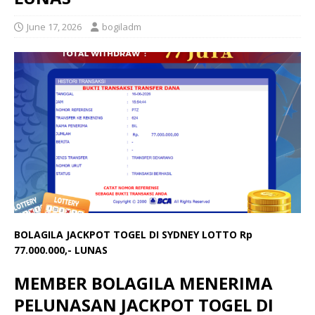
June 17, 2026
bogiladm
BOLAGILA JACKPOT TOGEL DI SYDNEY LOTTO Rp
77.000.000,- LUNAS
MEMBER BOLAGILA MENERIMA
PELUNASAN JACKPOT TOGEL DI