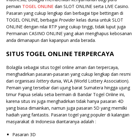
pemain
TOGEL ONLINE
dan SLOT ONLINE serta LIVE Casino.
Pasaran yang cukup lengkap dan berbagai tipe bettingan di
TOGEL ONLINE, berbagai
Provider
kelas dunia untuk SLOT
ONLINE dengan nilai RTP yang cukup tinggi, tidak luput juga
Permainan CASINO ONLINE yang akan menghapus kebosanan
anda dimanapun dan kapanpun anda berada.
SITUS TOGEL ONLINE TERPERCAYA
Bolagila sebagai situs togel online aman dan terpercaya,
menghadirkan pasaran-pasaran yang cukup lengkap dan resmi
dari organisasi
lottery
dunia, WLA (World Lottery Association).
Pemain yang tersebar dari ujung barat Sumatera hingga ujung
timur Papua selalu setia bermain di Bandar Togel Online ini,
karena situs ini juga menghadirkan tidak hanya pasaran 4D
yang biasa dimainkan, namun juga pasaran 5D yang memilki
hadiah yang fantastis. Pasaran togel yang populer di kalangan
masyarakat di Indonesia diantaranya adalah :
Pasaran 3D