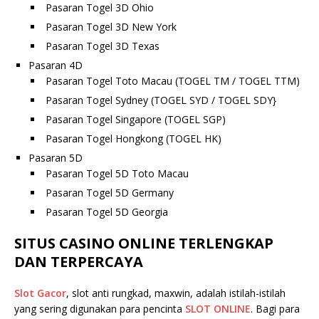
Pasaran Togel 3D Ohio
Pasaran Togel 3D New York
Pasaran Togel 3D Texas
Pasaran 4D
Pasaran Togel Toto Macau (TOGEL TM / TOGEL TTM)
Pasaran Togel Sydney (TOGEL SYD / TOGEL SDY}
Pasaran Togel Singapore (TOGEL SGP)
Pasaran Togel Hongkong (TOGEL HK)
Pasaran 5D
Pasaran Togel 5D Toto Macau
Pasaran Togel 5D Germany
Pasaran Togel 5D Georgia
SITUS CASINO ONLINE TERLENGKAP
DAN TERPERCAYA
Slot
Gacor
, slot anti rungkad, maxwin, adalah istilah-istilah
yang sering digunakan para pencinta
SLOT
ONLINE
. Bagi para