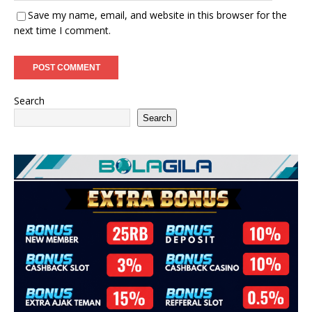
Save my name, email, and website in this browser for the
next time I comment.
Search
Search