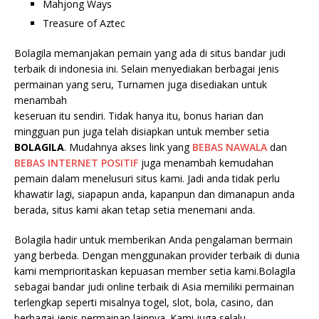
Mahjong Ways
Treasure of Aztec
Bolagila memanjakan pemain yang ada di situs bandar judi
terbaik di indonesia ini. Selain menyediakan berbagai jenis
permainan yang seru, Turnamen juga disediakan untuk
menambah
keseruan itu sendiri. Tidak hanya itu, bonus harian dan
mingguan pun juga telah disiapkan untuk member setia
BOLAGILA
. Mudahnya akses link yang
BEBAS NAWALA
dan
BEBAS INTERNET POSITIF
juga menambah kemudahan
pemain dalam menelusuri situs kami. Jadi anda tidak perlu
khawatir lagi, siapapun anda, kapanpun dan dimanapun anda
berada, situs kami akan tetap setia menemani anda.
Bolagila hadir untuk memberikan Anda pengalaman bermain
yang berbeda. Dengan menggunakan provider terbaik di dunia
kami memprioritaskan kepuasan member setia kami.Bolagila
sebagai bandar judi online terbaik di Asia memiliki permainan
terlengkap seperti misalnya togel, slot, bola, casino, dan
berbagai jenis permainan lainnya. Kami juga selalu