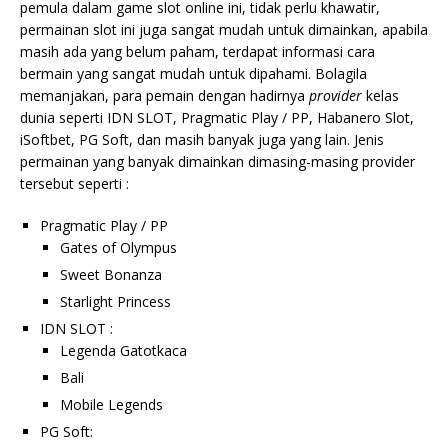
pemula dalam game slot online ini, tidak perlu khawatir,
permainan slot ini juga sangat mudah untuk dimainkan, apabila
masih ada yang belum paham, terdapat informasi cara
bermain yang sangat mudah untuk dipahami. Bolagila
memanjakan, para pemain dengan hadirnya
provider
kelas
dunia seperti IDN SLOT, Pragmatic Play / PP, Habanero Slot,
iSoftbet, PG Soft, dan masih banyak juga yang lain. Jenis
permainan yang banyak dimainkan dimasing-masing provider
tersebut seperti :
Pragmatic Play / PP
Gates of Olympus
Sweet Bonanza
Starlight Princess
IDN SLOT :
Legenda Gatotkaca
Bali
Mobile Legends
PG Soft: