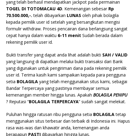
yang telah berhasil mendapatkan jackpot pada permainan
TOGEL DI TOTOMACAU 4D
. Kemenangan sebesar
Rp
70.500.000,-
.
telah dibayarkan
LUNAS
oleh pihak bolagila
kepada pemilik user id setelah yang bersangkutan mengisi
formulir withdraw. Proses pencairan dana berlangsung sangat
cepat hanya dalam waktu
6-11 menit
Sudah berada dalam
rekening pemilik user id.
Bukti transfer yang dapat anda lihat adalah bukti
SAH / VALID
yang langsung di dapatkan melalui bukti transaksi dari Bank
yang digunakan untuk pengiriman dana pada rekening pemilik
user id. Terima kasih kami sampaikan kepada para pengguna
setia
BOLAGILA
yang telah menggunakan situs kami, sebagai
Bandar Terpercaya yang pastinya membayar semua
kemenangan member hingga lunas. Apakah
BOLAGILA
PENIPU
? Reputasi “
BOLAGILA TERPERCAYA
” sudah sangat melekat.
Puluhan hingga ratusan ribu pengguna setia
BOLAGILA
tetap
menggunakan situs terbesar dan terbaik di Indonesia ini. Hapus
rasa was-was dan khawatir anda, kemenangan anda
berapapun
PASTI
dibayarkan hingga lunas.