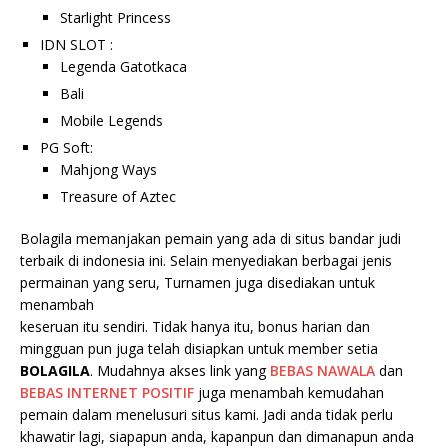
Starlight Princess
IDN SLOT :
Legenda Gatotkaca
Bali
Mobile Legends
PG Soft:
Mahjong Ways
Treasure of Aztec
Bolagila memanjakan pemain yang ada di situs bandar judi
terbaik di indonesia ini. Selain menyediakan berbagai jenis
permainan yang seru, Turnamen juga disediakan untuk
menambah
keseruan itu sendiri. Tidak hanya itu, bonus harian dan
mingguan pun juga telah disiapkan untuk member setia
BOLAGILA
. Mudahnya akses link yang
BEBAS NAWALA
dan
BEBAS INTERNET POSITIF
juga menambah kemudahan
pemain dalam menelusuri situs kami. Jadi anda tidak perlu
khawatir lagi, siapapun anda, kapanpun dan dimanapun anda