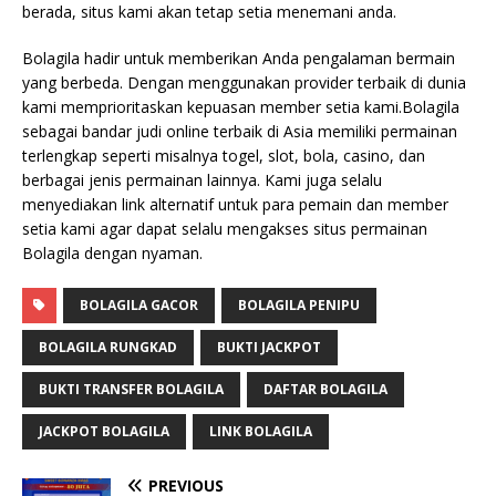
berada, situs kami akan tetap setia menemani anda.
Bolagila hadir untuk memberikan Anda pengalaman bermain
yang berbeda. Dengan menggunakan provider terbaik di dunia
kami memprioritaskan kepuasan member setia kami.Bolagila
sebagai bandar judi online terbaik di Asia memiliki permainan
terlengkap seperti misalnya togel, slot, bola, casino, dan
berbagai jenis permainan lainnya. Kami juga selalu
menyediakan link alternatif untuk para pemain dan member
setia kami agar dapat selalu mengakses situs permainan
Bolagila dengan nyaman.
BOLAGILA GACOR
BOLAGILA PENIPU
BOLAGILA RUNGKAD
BUKTI JACKPOT
BUKTI TRANSFER BOLAGILA
DAFTAR BOLAGILA
JACKPOT BOLAGILA
LINK BOLAGILA
PREVIOUS