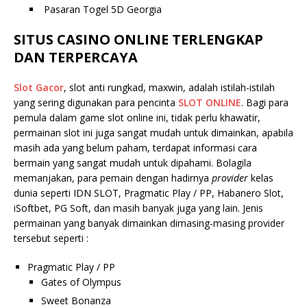
Pasaran Togel 5D Georgia
SITUS CASINO ONLINE TERLENGKAP
DAN TERPERCAYA
Slot
Gacor
, slot anti rungkad, maxwin, adalah istilah-istilah
yang sering digunakan para pencinta
SLOT
ONLINE
. Bagi para
pemula dalam game slot online ini, tidak perlu khawatir,
permainan slot ini juga sangat mudah untuk dimainkan, apabila
masih ada yang belum paham, terdapat informasi cara
bermain yang sangat mudah untuk dipahami. Bolagila
memanjakan, para pemain dengan hadirnya
provider
kelas
dunia seperti IDN SLOT, Pragmatic Play / PP, Habanero Slot,
iSoftbet, PG Soft, dan masih banyak juga yang lain. Jenis
permainan yang banyak dimainkan dimasing-masing provider
tersebut seperti :
Pragmatic Play / PP
Gates of Olympus
Sweet Bonanza