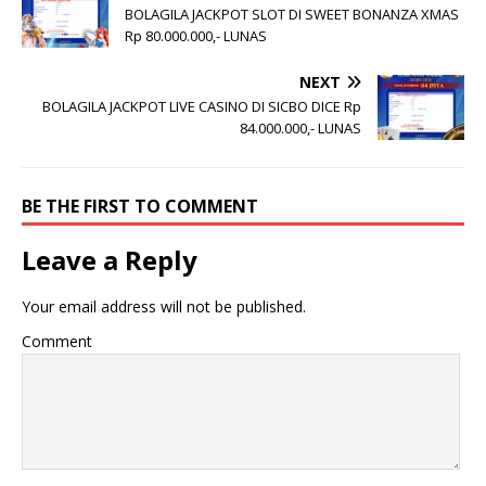
BOLAGILA JACKPOT SLOT DI SWEET BONANZA XMAS
Rp 80.000.000,- LUNAS
NEXT
BOLAGILA JACKPOT LIVE CASINO DI SICBO DICE Rp
84.000.000,- LUNAS
BE THE FIRST TO COMMENT
Leave a Reply
Your email address will not be published.
Comment