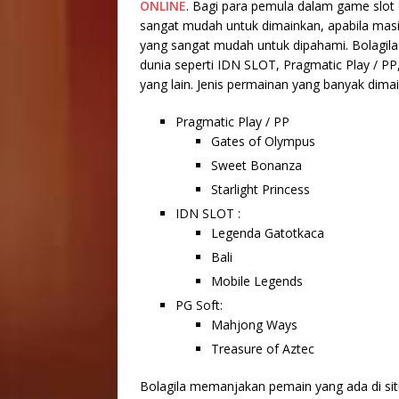
ONLINE
. Bagi para pemula dalam game slot on
sangat mudah untuk dimainkan, apabila mas
yang sangat mudah untuk dipahami. Bolagi
dunia seperti IDN SLOT, Pragmatic Play / PP
yang lain. Jenis permainan yang banyak dimai
Pragmatic Play / PP
Gates of Olympus
Sweet Bonanza
Starlight Princess
IDN SLOT :
Legenda Gatotkaca
Bali
Mobile Legends
PG Soft:
Mahjong Ways
Treasure of Aztec
Bolagila memanjakan pemain yang ada di situs