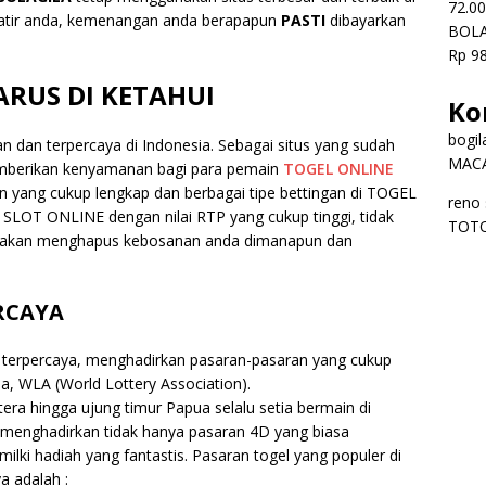
72.0
watir anda, kemenangan anda berapapun
PASTI
dibayarkan
BOLA
Rp 9
ARUS DI KETAHUI
Ko
bogi
 dan terpercaya di Indonesia. Sebagai situs yang sudah
MACA
memberikan kenyamanan bagi para pemain
TOGEL ONLINE
 yang cukup lengkap dan berbagai tipe bettingan di TOGEL
reno
 SLOT ONLINE dengan nilai RTP yang cukup tinggi, tidak
TOTO
 akan menghapus kebosanan anda dimanapun dan
RCAYA
an terpercaya, menghadirkan pasaran-pasaran yang cukup
a, WLA (World Lottery Association).
era hingga ujung timur Papua selalu setia bermain di
ga menghadirkan tidak hanya pasaran 4D yang biasa
ki hadiah yang fantastis. Pasaran togel yang populer di
a adalah :