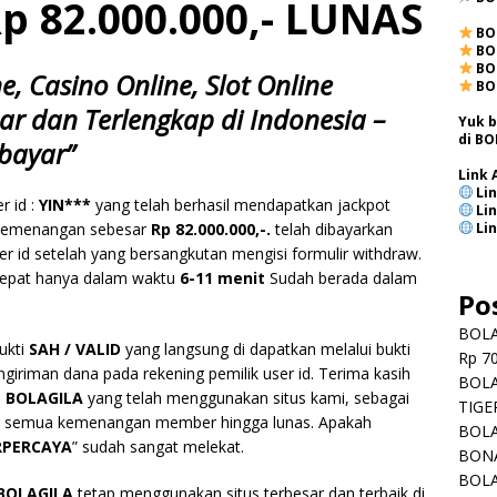
 82.000.000,- LUNAS
BO
BO
BO
ne, Casino Online, Slot Online
BO
sar dan Terlengkap di Indonesia –
Yuk 
di
BO
bayar”
Link 
Lin
 id :
YIN***
yang telah berhasil mendapatkan jackpot
Lin
Kemenangan sebesar
Rp
82.000.000,-
.
telah dibayarkan
Lin
er id setelah yang bersangkutan mengisi formulir withdraw.
cepat hanya dalam waktu
6-11 menit
Sudah berada dalam
Po
BOLA
bukti
SAH / VALID
yang langsung di dapatkan melalui bukti
Rp 7
giriman dana pada rekening pemilik user id. Terima kasih
BOLA
a
BOLAGILA
yang telah menggunakan situs kami, sebagai
TIGE
r semua kemenangan member hingga lunas. Apakah
BOLA
RPERCAYA
” sudah sangat melekat.
BONA
BOLA
BOLAGILA
tetap menggunakan situs terbesar dan terbaik di