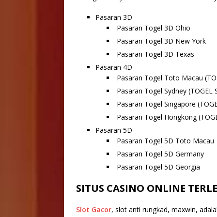
Pasaran 3D
Pasaran Togel 3D Ohio
Pasaran Togel 3D New York
Pasaran Togel 3D Texas
Pasaran 4D
Pasaran Togel Toto Macau (T
Pasaran Togel Sydney (TOGEL 
Pasaran Togel Singapore (TOG
Pasaran Togel Hongkong (TOG
Pasaran 5D
Pasaran Togel 5D Toto Macau
Pasaran Togel 5D Germany
Pasaran Togel 5D Georgia
SITUS CASINO ONLINE TER
Slot
Gacor
, slot anti rungkad, maxwin, adala