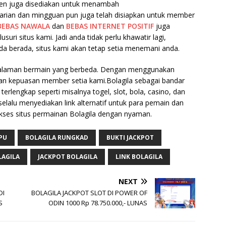
men juga disediakan untuk menambah
s harian dan mingguan pun juga telah disiapkan untuk member
BEBAS NAWALA
dan
BEBAS INTERNET POSITIF
juga
 situs kami. Jadi anda tidak perlu khawatir lagi,
a berada, situs kami akan tetap setia menemani anda.
galaman bermain yang berbeda. Dengan menggunakan
skan kepuasan member setia kami.Bolagila sebagai bandar
 terlengkap seperti misalnya togel, slot, bola, casino, dan
selalu menyediakan link alternatif untuk para pemain dan
kses situs permainan Bolagila dengan nyaman.
PU
BOLAGILA RUNGKAD
BUKTI JACKPOT
LAGILA
JACKPOT BOLAGILA
LINK BOLAGILA
NEXT
DI
BOLAGILA JACKPOT SLOT DI POWER OF
S
ODIN 1000 Rp 78.750.000,- LUNAS