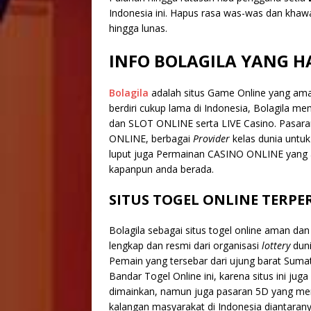
Indonesia ini. Hapus rasa was-was dan kha
hingga lunas.
INFO
BOLAGILA
YANG H
Bolagila
adalah situs Game Online yang aman
berdiri cukup lama di Indonesia, Bolagila 
dan SLOT ONLINE serta LIVE Casino. Pasaran
ONLINE, berbagai
Provider
kelas dunia untuk
luput juga Permainan CASINO ONLINE yang
kapanpun anda berada.
SITUS TOGEL ONLINE TERPE
Bolagila sebagai situs togel online aman d
lengkap dan resmi dari organisasi
lottery
duni
Pemain yang tersebar dari ujung barat Sumat
Bandar Togel Online ini, karena situs ini ju
dimainkan, namun juga pasaran 5D yang memil
kalangan masyarakat di Indonesia diantarany