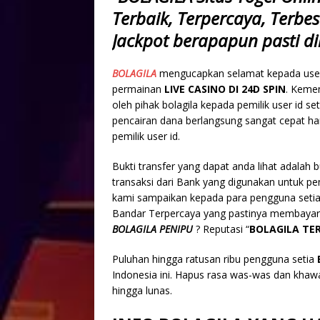
Terbaik, Terpercaya, Terbe
Jackpot berapapun pasti di
BOLAGILA
mengucapkan selamat kepada user
permainan
LIVE CASINO DI 24D SPIN
. Keme
oleh pihak bolagila kepada pemilik user id s
pencairan dana berlangsung sangat cepat h
pemilik user id.
Bukti transfer yang dapat anda lihat adalah 
transaksi dari Bank yang digunakan untuk pen
kami sampaikan kepada para pengguna seti
Bandar Terpercaya yang pastinya membaya
BOLAGILA
PENIPU
? Reputasi “
BOLAGILA TE
Puluhan hingga ratusan ribu pengguna setia
Indonesia ini. Hapus rasa was-was dan kha
hingga lunas.