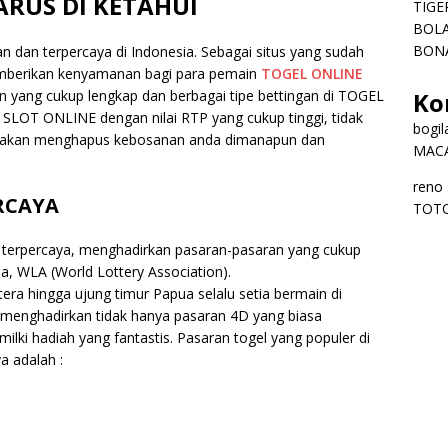
ARUS DI KETAHUI
TIGE
BOLA
BONA
 dan terpercaya di Indonesia. Sebagai situs yang sudah
memberikan kenyamanan bagi para pemain
TOGEL ONLINE
 yang cukup lengkap dan berbagai tipe bettingan di TOGEL
Ko
 SLOT ONLINE dengan nilai RTP yang cukup tinggi, tidak
bogi
 akan menghapus kebosanan anda dimanapun dan
MACA
reno
RCAYA
TOTO
an terpercaya, menghadirkan pasaran-pasaran yang cukup
a, WLA (World Lottery Association).
era hingga ujung timur Papua selalu setia bermain di
ga menghadirkan tidak hanya pasaran 4D yang biasa
ki hadiah yang fantastis. Pasaran togel yang populer di
a adalah :