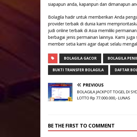
siapapun anda, kapanpun dan dimanapun and
Bolagila hadir untuk memberikan Anda pen
provider terbaik di dunia kami mempriorita
judi online terbaik di Asia memiliki permainan
berbagai jenis permainan lainnya. Kami juga 
member setia kami agar dapat selalu menga
BOLAGILA GACOR
BOLAGILA PENI
BUKTI TRANSFER BOLAGILA
DAFTAR BO
PREVIOUS
BOLAGILA JACKPOT TOGEL DI SY
LOTTO Rp 77.000.000,- LUNAS
BE THE FIRST TO COMMENT