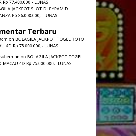
R Rp 77.400.000,- LUNAS
GILA JACKPOT SLOT DI PYRAMID
NZA Rp 86.000.000,- LUNAS
mentar Terbaru
ladm
on
BOLAGILA JACKPOT TOGEL TOTO
U 4D Rp 75.000.000,- LUNAS
 suherman
on
BOLAGILA JACKPOT TOGEL
 MACAU 4D Rp 75.000.000,- LUNAS