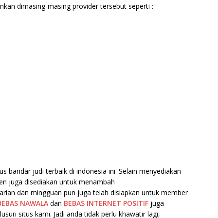
nkan dimasing-masing provider tersebut seperti :
 bandar judi terbaik di indonesia ini. Selain menyediakan
men juga disediakan untuk menambah
s harian dan mingguan pun juga telah disiapkan untuk member
BEBAS NAWALA
dan
BEBAS INTERNET POSITIF
juga
 situs kami. Jadi anda tidak perlu khawatir lagi,