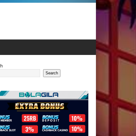
ch
Search