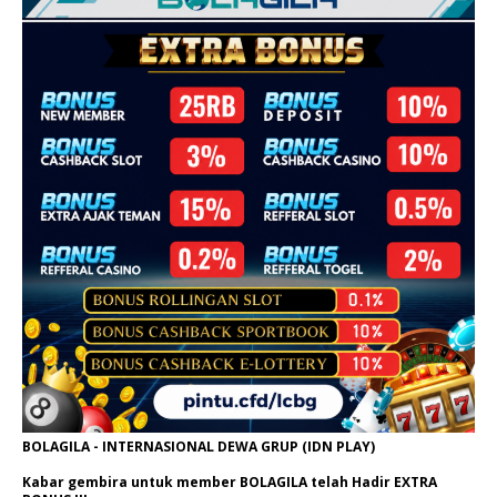
BOLAGILA - INTERNASIONAL DEWA GRUP (IDN PLAY)
Kabar gembira untuk member
BOLAGILA
telah Hadir
EXTRA