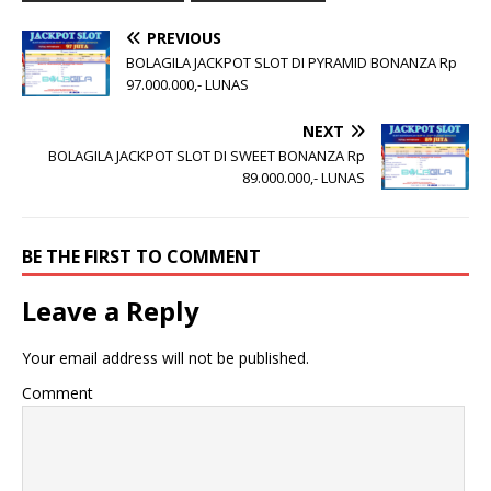
PREVIOUS
BOLAGILA JACKPOT SLOT DI PYRAMID BONANZA Rp
97.000.000,- LUNAS
NEXT
BOLAGILA JACKPOT SLOT DI SWEET BONANZA Rp
89.000.000,- LUNAS
BE THE FIRST TO COMMENT
Leave a Reply
Your email address will not be published.
Comment