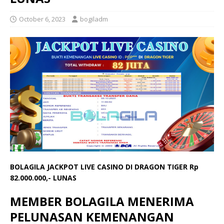
October 6, 2023
bogiladm
BOLAGILA JACKPOT LIVE CASINO DI DRAGON TIGER Rp
82.000.000,- LUNAS
MEMBER BOLAGILA MENERIMA
PELUNASAN KEMENANGAN