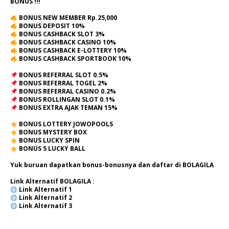
BONUS
!!!
BONUS NEW MEMBER Rp.25,000
BONUS DEPOSIT 10%
BONUS CASHBACK SLOT 3%
BONUS CASHBACK CASINO 10%
BONUS CASHBACK E-LOTTERY 10%
BONUS CASHBACK SPORTBOOK 10%
BONUS REFERRAL SLOT 0.5%
BONUS REFERRAL TOGEL 2%
BONUS REFERRAL CASINO 0.2%
BONUS ROLLINGAN SLOT 0.1%
BONUS EXTRA AJAK TEMAN 15%
BONUS LOTTERY JOWOPOOLS
BONUS MYSTERY BOX
BONUS LUCKY SPIN
BONUS 5 LUCKY BALL
Yuk buruan dapatkan bonus-bonusnya dan daftar di
BOLAGILA
Link Alternatif BOLAGILA :
Link Alternatif 1
Link Alternatif 2
Link Alternatif 3