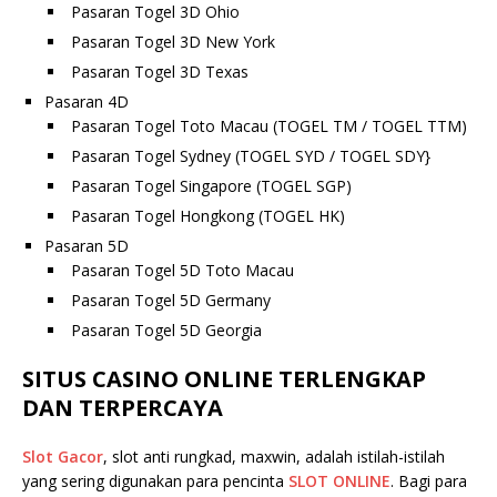
Pasaran Togel 3D Ohio
Pasaran Togel 3D New York
Pasaran Togel 3D Texas
Pasaran 4D
Pasaran Togel Toto Macau (TOGEL TM / TOGEL TTM)
Pasaran Togel Sydney (TOGEL SYD / TOGEL SDY}
Pasaran Togel Singapore (TOGEL SGP)
Pasaran Togel Hongkong (TOGEL HK)
Pasaran 5D
Pasaran Togel 5D Toto Macau
Pasaran Togel 5D Germany
Pasaran Togel 5D Georgia
SITUS CASINO ONLINE TERLENGKAP
DAN TERPERCAYA
Slot Gacor
, slot anti rungkad, maxwin, adalah istilah-istilah
yang sering digunakan para pencinta
SLOT ONLINE
. Bagi para