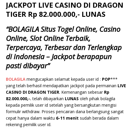
JACKPOT LIVE CASINO DI DRAGON
TIGER Rp 82.000.000,- LUNAS
“
BOLAGILA
Situs Togel Online, Casino
Online, Slot Online Terbaik,
Terpercaya, Terbesar dan Terlengkap
di Indonesia – Jackpot berapapun
pasti dibayar”
BOLAGILA
mengucapkan selamat kepada user id :
POP
***
yang telah berhasil mendapatkan jackpot pada permainan
LIVE
CASINO DI DRAGON TIGER
. Kemenangan sebesar
Rp
82.000.000
,-.
telah dibayarkan
LUNAS
oleh pihak bolagila
kepada pemilik user id setelah yang bersangkutan mengisi
formulir withdraw. Proses pencairan dana berlangsung sangat
cepat hanya dalam waktu
6-11 menit
sudah berada dalam
rekening pemilik user id.