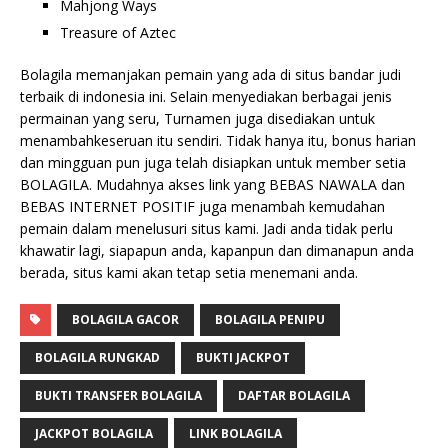
Mahjong Ways
Treasure of Aztec
Bolagila memanjakan pemain yang ada di situs bandar judi
terbaik di indonesia ini. Selain menyediakan berbagai jenis
permainan yang seru, Turnamen juga disediakan untuk
menambahkeseruan itu sendiri. Tidak hanya itu, bonus harian
dan mingguan pun juga telah disiapkan untuk member setia
BOLAGILA. Mudahnya akses link yang BEBAS NAWALA dan
BEBAS INTERNET POSITIF juga menambah kemudahan
pemain dalam menelusuri situs kami. Jadi anda tidak perlu
khawatir lagi, siapapun anda, kapanpun dan dimanapun anda
berada, situs kami akan tetap setia menemani anda.
BOLAGILA GACOR
BOLAGILA PENIPU
BOLAGILA RUNGKAD
BUKTI JACKPOT
BUKTI TRANSFER BOLAGILA
DAFTAR BOLAGILA
JACKPOT BOLAGILA
LINK BOLAGILA