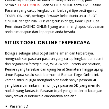
pemain
TOGEL ONLINE
dan SLOT ONLINE serta LIVE Casino.
Pasaran yang cukup lengkap dan berbagai tipe bettingan di
TOGEL ONLINE, berbagai
Provider
kelas dunia untuk SLOT
ONLINE dengan nilai RTP yang cukup tinggi, tidak luput juga
Permainan CASINO ONLINE yang akan menghapus kebosanan
anda dimanapun dan kapanpun anda berada.
SITUS TOGEL ONLINE TERPERCAYA
Bolagila sebagai situs togel online aman dan terpercaya,
menghadirkan pasaran-pasaran yang cukup lengkap dan resmi
dari organisasi
lottery
dunia, WLA (World Lottery Association).
Pemain yang tersebar dari ujung barat Sumatera hingga ujung
timur Papua selalu setia bermain di Bandar Togel Online ini,
karena situs ini juga menghadirkan tidak hanya pasaran 4D
yang biasa dimainkan, namun juga pasaran 5D yang memilki
hadiah yang fantastis. Pasaran togel yang populer di kalangan
masyarakat di Indonesia diantaranya adalah :
Pasaran 3D