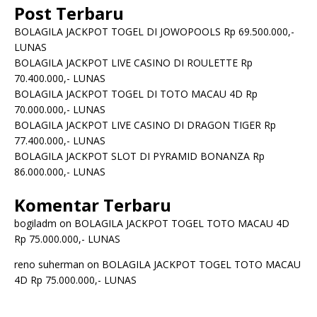
Post Terbaru
BOLAGILA JACKPOT TOGEL DI JOWOPOOLS Rp 69.500.000,-
LUNAS
BOLAGILA JACKPOT LIVE CASINO DI ROULETTE Rp
70.400.000,- LUNAS
BOLAGILA JACKPOT TOGEL DI TOTO MACAU 4D Rp
70.000.000,- LUNAS
BOLAGILA JACKPOT LIVE CASINO DI DRAGON TIGER Rp
77.400.000,- LUNAS
BOLAGILA JACKPOT SLOT DI PYRAMID BONANZA Rp
86.000.000,- LUNAS
Komentar Terbaru
bogiladm
on
BOLAGILA JACKPOT TOGEL TOTO MACAU 4D
Rp 75.000.000,- LUNAS
reno suherman
on
BOLAGILA JACKPOT TOGEL TOTO MACAU
4D Rp 75.000.000,- LUNAS