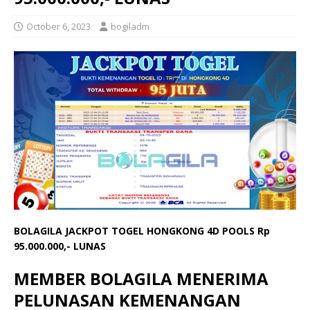
October 6, 2023
bogiladm
BOLAGILA JACKPOT TOGEL HONGKONG 4D POOLS Rp
95.000.000,- LUNAS
MEMBER BOLAGILA MENERIMA
PELUNASAN KEMENANGAN