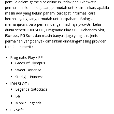
pemula dalam game slot online ini, tidak perlu khawatir,
permainan slot ini juga sangat mudah untuk dimainkan, apabila
masih ada yang belum paham, terdapat informasi cara
bermain yang sangat mudah untuk dipahami. Bolagila
memanjakan, para pemain dengan hadirnya
provider
kelas
dunia seperti IDN SLOT, Pragmatic Play / PP, Habanero Slot,
iSoftbet, PG Soft, dan masih banyak juga yang lain. Jenis
permainan yang banyak dimainkan dimasing-masing provider
tersebut seperti :
Pragmatic Play / PP
Gates of Olympus
Sweet Bonanza
Starlight Princess
IDN SLOT :
Legenda Gatotkaca
Bali
Mobile Legends
PG Soft: