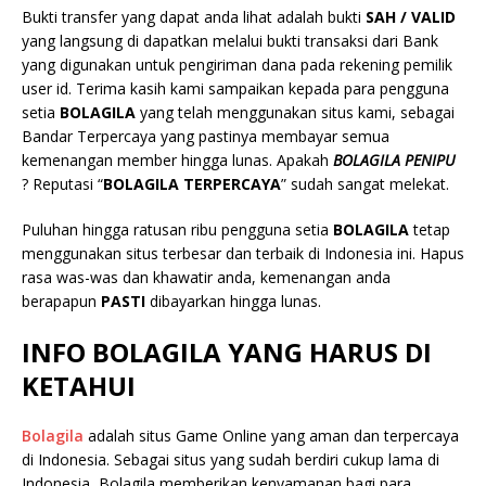
Bukti transfer yang dapat anda lihat adalah bukti
SAH / VALID
yang langsung di dapatkan melalui bukti transaksi dari Bank
yang digunakan untuk pengiriman dana pada rekening pemilik
user id. Terima kasih kami sampaikan kepada para pengguna
setia
BOLAGILA
yang telah menggunakan situs kami, sebagai
Bandar Terpercaya yang pastinya membayar semua
kemenangan member hingga lunas. Apakah
BOLAGILA
PENIPU
? Reputasi “
BOLAGILA TERPERCAYA
” sudah sangat melekat.
Puluhan hingga ratusan ribu pengguna setia
BOLAGILA
tetap
menggunakan situs terbesar dan terbaik di Indonesia ini. Hapus
rasa was-was dan khawatir anda, kemenangan anda
berapapun
PASTI
dibayarkan hingga lunas.
INFO
BOLAGILA
YANG HARUS DI
KETAHUI
Bolagila
adalah situs Game Online yang aman dan terpercaya
di Indonesia. Sebagai situs yang sudah berdiri cukup lama di
Indonesia, Bolagila memberikan kenyamanan bagi para