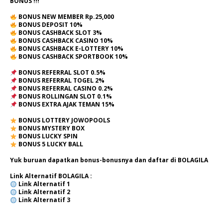
BONUS
!!!
BONUS NEW MEMBER Rp.25,000
BONUS DEPOSIT 10%
BONUS CASHBACK SLOT 3%
BONUS CASHBACK CASINO 10%
BONUS CASHBACK E-LOTTERY 10%
BONUS CASHBACK SPORTBOOK 10%
BONUS REFERRAL SLOT 0.5%
BONUS REFERRAL TOGEL 2%
BONUS REFERRAL CASINO 0.2%
BONUS ROLLINGAN SLOT 0.1%
BONUS EXTRA AJAK TEMAN 15%
BONUS LOTTERY JOWOPOOLS
BONUS MYSTERY BOX
BONUS LUCKY SPIN
BONUS 5 LUCKY BALL
Yuk buruan dapatkan bonus-bonusnya dan daftar di
BOLAGILA
Link Alternatif BOLAGILA :
Link Alternatif 1
Link Alternatif 2
Link Alternatif 3