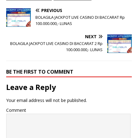
PREVIOUS
BOLAGILA JACKPOT LIVE CASINO DI BACCARAT Rp
100.000.000,- LUNAS
NEXT
BOLAGILA JACKPOT LIVE CASINO DI BACCARAT 2 Rp
100.000.000,- LUNAS
BE THE FIRST TO COMMENT
Leave a Reply
Your email address will not be published.
Comment