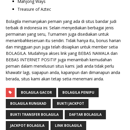
Mahjong Ways
Treasure of Aztec
Bolagila memanjakan pemain yang ada di situs bandar judi
terbaik di indonesia ini. Selain menyediakan berbagai jenis
permainan yang seru, Turnamen juga disediakan untuk
menambahkeseruan itu sendiri. Tidak hanya itu, bonus harian
dan mingguan pun juga telah disiapkan untuk member setia
BOLAGILA. Mudahnya akses link yang BEBAS NAWALA dan
BEBAS INTERNET POSITIF juga menambah kemudahan
pemain dalam menelusuri situs kami. Jadi anda tidak perlu
khawatir lagi, siapapun anda, kapanpun dan dimanapun anda
berada, situs kami akan tetap setia menemani anda.
BOLAGILA GACOR
BOLAGILA PENIPU
BOLAGILA RUNGKAD
BUKTI JACKPOT
BUKTI TRANSFER BOLAGILA
DAFTAR BOLAGILA
JACKPOT BOLAGILA
LINK BOLAGILA