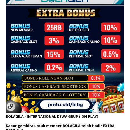
BOLAGILA - INTERNASIONAL DEWA GRUP (IDN PLAY)
Kabar gembira untuk member
BOLAGILA
telah Hadir
EXTRA