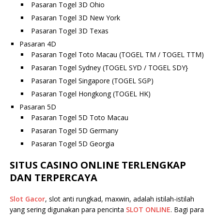
Pasaran Togel 3D Ohio
Pasaran Togel 3D New York
Pasaran Togel 3D Texas
Pasaran 4D
Pasaran Togel Toto Macau (TOGEL TM / TOGEL TTM)
Pasaran Togel Sydney (TOGEL SYD / TOGEL SDY}
Pasaran Togel Singapore (TOGEL SGP)
Pasaran Togel Hongkong (TOGEL HK)
Pasaran 5D
Pasaran Togel 5D Toto Macau
Pasaran Togel 5D Germany
Pasaran Togel 5D Georgia
SITUS CASINO ONLINE TERLENGKAP
DAN TERPERCAYA
Slot Gacor
, slot anti rungkad, maxwin, adalah istilah-istilah
yang sering digunakan para pencinta
SLOT ONLINE
. Bagi para