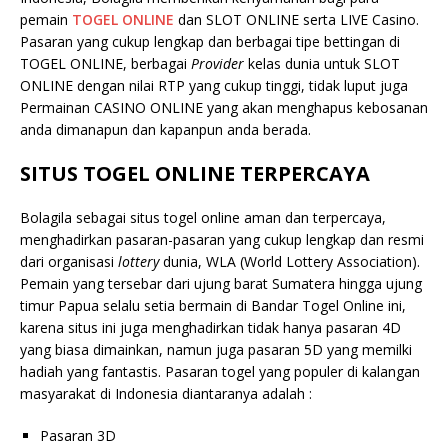
pemain
TOGEL ONLINE
dan SLOT ONLINE serta LIVE Casino.
Pasaran yang cukup lengkap dan berbagai tipe bettingan di
TOGEL ONLINE, berbagai
Provider
kelas dunia untuk SLOT
ONLINE dengan nilai RTP yang cukup tinggi, tidak luput juga
Permainan CASINO ONLINE yang akan menghapus kebosanan
anda dimanapun dan kapanpun anda berada.
SITUS TOGEL ONLINE TERPERCAYA
Bolagila sebagai situs togel online aman dan terpercaya,
menghadirkan pasaran-pasaran yang cukup lengkap dan resmi
dari organisasi
lottery
dunia, WLA (World Lottery Association).
Pemain yang tersebar dari ujung barat Sumatera hingga ujung
timur Papua selalu setia bermain di Bandar Togel Online ini,
karena situs ini juga menghadirkan tidak hanya pasaran 4D
yang biasa dimainkan, namun juga pasaran 5D yang memilki
hadiah yang fantastis. Pasaran togel yang populer di kalangan
masyarakat di Indonesia diantaranya adalah :
Pasaran 3D